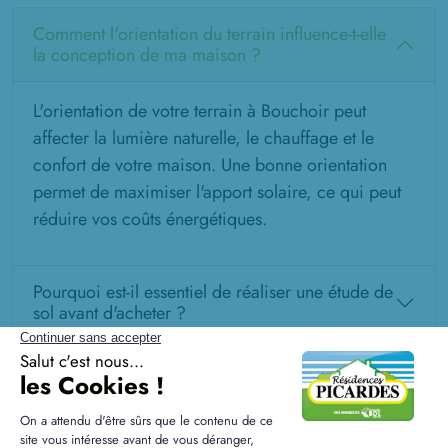
Comment l'orientation du terrain influence-t-elle
la conception de ma maison ?
L'orientation de votre terrain à Bouchoir peut
affecter la lumière naturelle, le chauffage et le
confort de votre maison. Une bonne orientation
permet de maximiser l'apport solaire, ce qui peut
réduire vos coûts énergétiques.
Pourquoi est-il essentiel de réaliser une étude de
sol avant d'acheter ?
Quelles différences y a-t-il entre un terrain en
lotissement et un terrain isolé ?