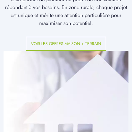
à
Marestmontiers
(80500)
répondant à vos besoins. En zone rurale, chaque projet
est unique et mérite une attention particulière pour
2 TERRAINS CONSTRUCTIBLES
à
Maucourt
(80170)
maximiser son potentiel.
12 TERRAINS CONSTRUCTIBLES
à
Montdidier
(80500)
VOIR LES OFFRES MAISON + TERRAIN
2 TERRAINS CONSTRUCTIBLES
à
Morchain
(80190)
25 TERRAINS CONSTRUCTIBLES
à
Moreuil
(80110)
1 TERRAIN CONSTRUCTIBLE
à
Mortemer
(60490)
1 TERRAIN CONSTRUCTIBLE
à
Méharicourt
(80170)
1 TERRAIN CONSTRUCTIBLE
à
Méharicourt
(80170)