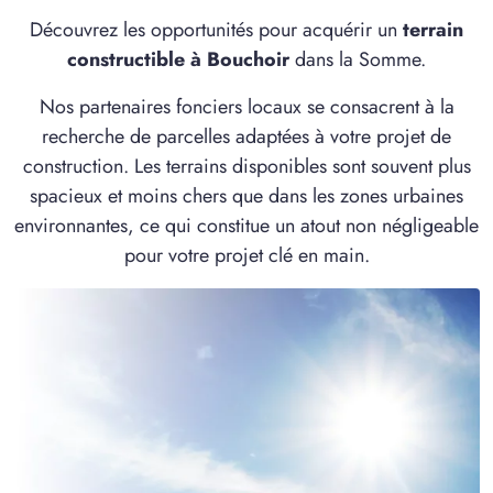
1 TERRAIN CONSTRUCTIBLE
Découvrez les opportunités pour acquérir un
terrain
à
Conchy-les-Pots
(60490)
constructible à Bouchoir
dans la Somme.
2 TERRAINS CONSTRUCTIBLES
Nos partenaires fonciers locaux se consacrent à la
à
Curchy
(80190)
recherche de parcelles adaptées à votre projet de
3 TERRAINS CONSTRUCTIBLES
construction. Les terrains disponibles sont souvent plus
à
Davenescourt
(80500)
spacieux et moins chers que dans les zones urbaines
1 TERRAIN CONSTRUCTIBLE
environnantes, ce qui constitue un atout non négligeable
à
Domart-sur-la-Luce
(80110)
pour votre projet clé en main.
3 TERRAINS CONSTRUCTIBLES
à
Démuin
(80110)
1 TERRAIN CONSTRUCTIBLE
à
Erches
(80500)
2 TERRAINS CONSTRUCTIBLES
à
Estrées-Deniécourt
(80200)
1 TERRAIN CONSTRUCTIBLE