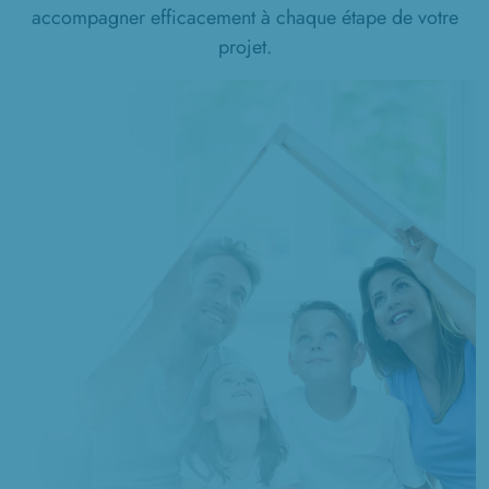
accompagner efficacement à chaque étape de votre
1 TERRAIN CONSTRUCTIBLE
projet.
à
Vrély
(80170)
1 TERRAIN CONSTRUCTIBLE
à
Warsy
(80500)