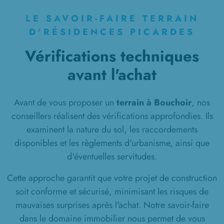
à
Roiglise
(80700)
LE SAVOIR-FAIRE TERRAIN
11 TERRAINS CONSTRUCTIBLES
D'RÉSIDENCES PICARDES
à
Rosières-en-Santerre
(80170)
Vérifications techniques
1 TERRAIN CONSTRUCTIBLE
à
Rouvroy-en-Santerre
(80170)
avant l'achat
10 TERRAINS CONSTRUCTIBLES
à
Roye
(80700)
Avant de vous proposer un
terrain à Bouchoir
, nos
conseillers réalisent des vérifications approfondies. Ils
1 TERRAIN CONSTRUCTIBLE
à
Thennes
(80110)
examinent la nature du sol, les raccordements
disponibles et les règlements d'urbanisme, ainsi que
6 TERRAINS CONSTRUCTIBLES
d'éventuelles servitudes.
à
Thézy-Glimont
(80440)
Cette approche garantit que votre projet de construction
1 TERRAIN CONSTRUCTIBLE
à
Tilloloy
(80700)
soit conforme et sécurisé, minimisant les risques de
mauvaises surprises après l'achat. Notre savoir-faire
1 TERRAIN CONSTRUCTIBLE
dans le domaine immobilier nous permet de vous
à
Villers-Bretonneux
(80800)