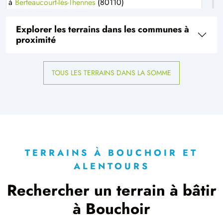
à
Berteaucourt-lès-Thennes
(80110)
1 TERRAIN CONSTRUCTIBLE
Explorer les terrains dans les communes à
à
Billancourt
(80190)
proximité
5 TERRAINS CONSTRUCTIBLES
à
Bouillancourt-la-Bataille
(80500)
TOUS LES TERRAINS DANS LA SOMME
1 TERRAIN CONSTRUCTIBLE
à
Boulogne-la-Grasse
(60490)
2 TERRAINS CONSTRUCTIBLES
à
Cappy
(80340)
1 TERRAIN CONSTRUCTIBLE
à
Cerisy
(80800)
TERRAINS À BOUCHOIR ET
ALENTOURS
7 TERRAINS CONSTRUCTIBLES
à
Chaulnes
(80320)
Rechercher un terrain à bâtir
4 TERRAINS CONSTRUCTIBLES
à Bouchoir
à
Chuignolles
(80340)