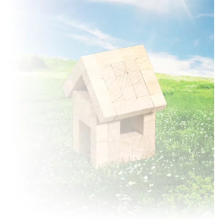
à
Falvy
(80190)
2 TERRAINS CONSTRUCTIBLES
à
Framerville-Rainecourt
(80131)
5 TERRAINS CONSTRUCTIBLES
à
Grivesnes
(80250)
4 TERRAINS CONSTRUCTIBLES
à
Hailles
(80110)
1 TERRAIN CONSTRUCTIBLE
à
Hamelet
(80800)
3 TERRAINS CONSTRUCTIBLES
à
Hangest-en-Santerre
(80134)
1 TERRAIN CONSTRUCTIBLE
à
Hargicourt
(80500)
4 TERRAINS CONSTRUCTIBLES
à
Lamotte-Warfusée
(80800)