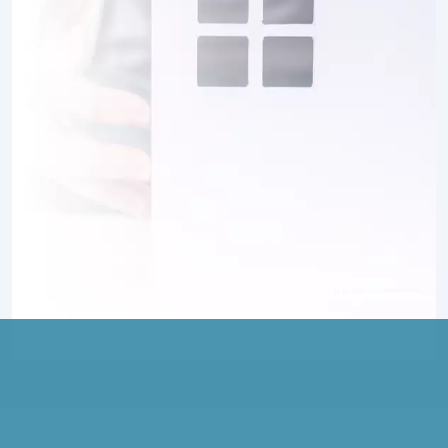
3 TERRAINS CONSTRUCTIBLES
à
Méricourt-sur-Somme
(80340)
1 TERRAIN CONSTRUCTIBLE
à
Mézières-en-Santerre
(80110)
1 TERRAIN CONSTRUCTIBLE
à
Nesle
(80190)
5 TERRAINS CONSTRUCTIBLES
à
Ognolles
(60310)
2 TERRAINS CONSTRUCTIBLES
à
Parvillers-le-Quesnoy
(80700)
1 TERRAIN CONSTRUCTIBLE
à
Pertain
(80320)
2 TERRAINS CONSTRUCTIBLES
à
Proyart
(80340)
1 TERRAIN CONSTRUCTIBLE