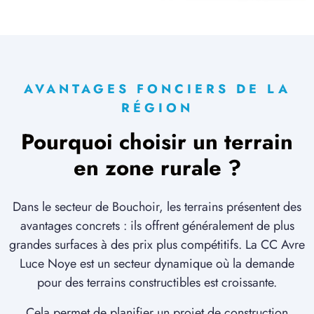
2 TERRAINS CONSTRUCTIBLES
à
Le Frestoy-Vaux
(60420)
6 TERRAINS CONSTRUCTIBLES
à
Le Hamel
(80800)
AVANTAGES FONCIERS DE LA
6 TERRAINS CONSTRUCTIBLES
RÉGION
à
Le Quesnel
(80118)
Pourquoi choisir un terrain
2 TERRAINS CONSTRUCTIBLES
à
Liancourt-Fosse
(80700)
en zone rurale ?
2 TERRAINS CONSTRUCTIBLES
à
Licourt
(80320)
Dans le secteur de Bouchoir, les terrains présentent des
3 TERRAINS CONSTRUCTIBLES
avantages concrets : ils offrent généralement de plus
à
Lihons
(80320)
grandes surfaces à des prix plus compétitifs. La CC Avre
Luce Noye est un secteur dynamique où la demande
1 TERRAIN CONSTRUCTIBLE
à
Marchélepot
(80200)
pour des terrains constructibles est croissante.
1 TERRAIN CONSTRUCTIBLE
Cela permet de planifier un projet de construction