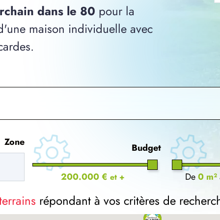
orchain dans le 80
pour la
 d'une maison individuelle avec
cardes.
Zone
Budget
200.000 €
De
0 m²
et +
terrains
répondant à vos critères de recherc