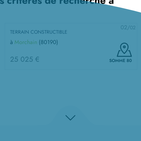
s critères de recherche à
02/
02
TERRAIN CONSTRUCTIBLE
à
Morchain
(80190)
25 025 €
SOMME 80