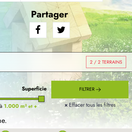
Partager
2
/ 2 TERRAINS
Superficie
FILTRER
×
Effacer tous les filtres
à
1.000 m²
et +
he.