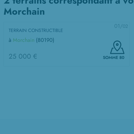
2 terrains correspondant à vo
Morchain
01/
02
TERRAIN CONSTRUCTIBLE
à
Morchain
(80190)
25 000 €
SOMME 80