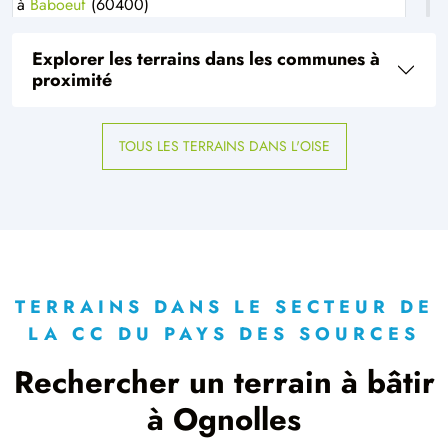
à
Baboeuf
(60400)
2 TERRAINS CONSTRUCTIBLES
Explorer les terrains dans les communes à
à
Beaumont-en-Beine
(02300)
proximité
1 TERRAIN CONSTRUCTIBLE
à
Berlancourt
(60640)
TOUS LES TERRAINS DANS L'OISE
1 TERRAIN CONSTRUCTIBLE
à
Billancourt
(80190)
1 TERRAIN CONSTRUCTIBLE
à
Bouchoir
(80910)
1 TERRAIN CONSTRUCTIBLE
à
Boulogne-la-Grasse
(60490)
TERRAINS DANS LE SECTEUR DE
LA CC DU PAYS DES SOURCES
1 TERRAIN CONSTRUCTIBLE
à
Bussy
(60400)
Rechercher un terrain à bâtir
1 TERRAIN CONSTRUCTIBLE
à Ognolles
à
Caillouël-Crépigny
(02300)