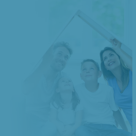
11 TERRAINS CONSTRUCTIBLES
à
Rosières-en-Santerre
(80170)
1 TERRAIN CONSTRUCTIBLE
à
Rouvroy-en-Santerre
(80170)
10 TERRAINS CONSTRUCTIBLES
à
Roye
(80700)
7 TERRAINS CONSTRUCTIBLES
à
Saint-Christ-Briost
(80200)
1 TERRAIN CONSTRUCTIBLE
à
Salency
(60400)
3 TERRAINS CONSTRUCTIBLES
à
Thiescourt
(60310)
1 TERRAIN CONSTRUCTIBLE
à
Tilloloy
(80700)
2 TERRAINS CONSTRUCTIBLES