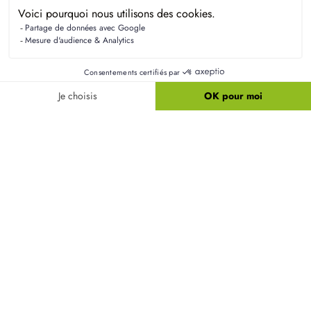
Résidences Picardes est le 1er constructeur régional de
maisons individuelles dans la Picardie
Liens utiles
Nos maisons
Nos terrains
Alertes terrain
Nos maisons + terrains
Newsletter
Financement
Mentions légales
Nos agences
Vie privée
Plan du site