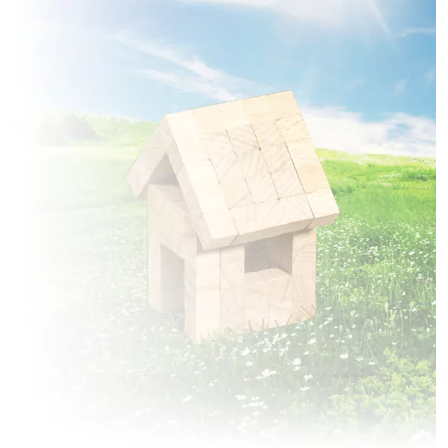
à
Curchy
(80190)
2 TERRAINS CONSTRUCTIBLES
à
Douilly
(80400)
1 TERRAIN CONSTRUCTIBLE
à
Ennemain
(80200)
2 TERRAINS CONSTRUCTIBLES
à
Eppeville
(80400)
1 TERRAIN CONSTRUCTIBLE
à
Erches
(80500)
1 TERRAIN CONSTRUCTIBLE
à
Falvy
(80190)
1 TERRAIN CONSTRUCTIBLE
à
Grandrû
(60400)
1 TERRAIN CONSTRUCTIBLE
à
Guiscard
(60640)