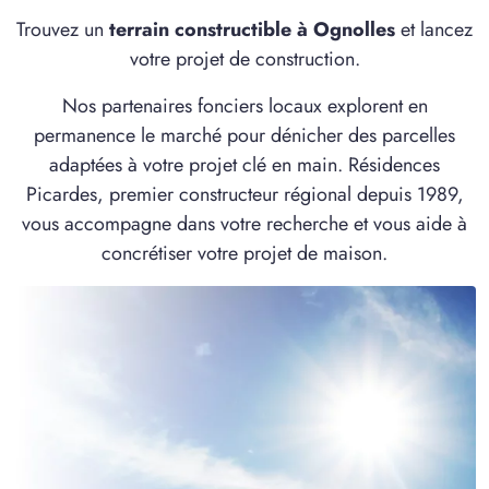
2 TERRAINS CONSTRUCTIBLES
Trouvez un
terrain constructible à Ognolles
et lancez
à
Campagne
(60640)
votre projet de construction.
1 TERRAIN CONSTRUCTIBLE
Nos partenaires fonciers locaux explorent en
à
Candor
(60310)
permanence le marché pour dénicher des parcelles
1 TERRAIN CONSTRUCTIBLE
adaptées à votre projet clé en main. Résidences
à
Cannectancourt
(60310)
Picardes, premier constructeur régional depuis 1989,
7 TERRAINS CONSTRUCTIBLES
vous accompagne dans votre recherche et vous aide à
à
Chaulnes
(80320)
concrétiser votre projet de maison.
2 TERRAINS CONSTRUCTIBLES
à
Chiry-Ourscamp
(60138)
1 TERRAIN CONSTRUCTIBLE
à
Conchy-les-Pots
(60490)
1 TERRAIN CONSTRUCTIBLE
à
Cugny
(02480)
2 TERRAINS CONSTRUCTIBLES