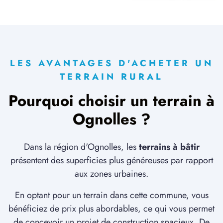
2 TERRAINS CONSTRUCTIBLES
à
Hombleux
(80400)
3 TERRAINS CONSTRUCTIBLES
à
Lagny
(60310)
LES AVANTAGES D'ACHETER UN
4 TERRAINS CONSTRUCTIBLES
TERRAIN RURAL
à
Larbroye
(60400)
Pourquoi choisir un terrain à
2 TERRAINS CONSTRUCTIBLES
à
Lassigny
(60310)
Ognolles ?
2 TERRAINS CONSTRUCTIBLES
à
Liancourt-Fosse
(80700)
Dans la région d'Ognolles, les
terrains à bâtir
2 TERRAINS CONSTRUCTIBLES
présentent des superficies plus généreuses par rapport
à
Licourt
(80320)
aux zones urbaines.
3 TERRAINS CONSTRUCTIBLES
En optant pour un terrain dans cette commune, vous
à
Lihons
(80320)
bénéficiez de prix plus abordables, ce qui vous permet
1 TERRAIN CONSTRUCTIBLE
de concevoir un projet de construction spacieux. De