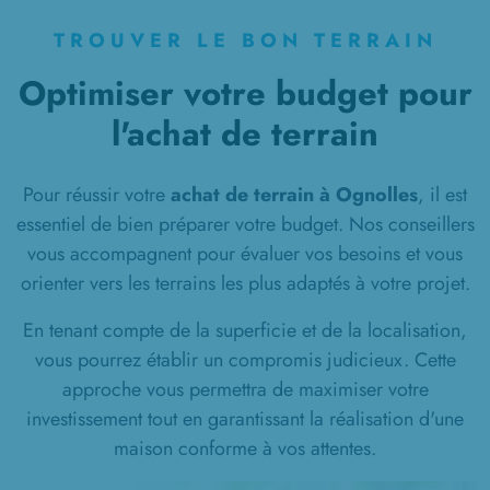
à
Pertain
(80320)
TROUVER LE BON TERRAIN
1 TERRAIN CONSTRUCTIBLE
Optimiser votre budget pour
à
Pimprez
(60170)
l'achat de terrain
1 TERRAIN CONSTRUCTIBLE
à
Plessis-de-Roye
(60310)
1 TERRAIN CONSTRUCTIBLE
Pour réussir votre
achat de terrain à Ognolles
, il est
à
Pont-l'Évêque
(60400)
essentiel de bien préparer votre budget. Nos conseillers
vous accompagnent pour évaluer vos besoins et vous
1 TERRAIN CONSTRUCTIBLE
à
Pontoise-lès-Noyon
(60400)
orienter vers les terrains les plus adaptés à votre projet.
3 TERRAINS CONSTRUCTIBLES
En tenant compte de la superficie et de la localisation,
à
Ressons-sur-Matz
(60490)
vous pourrez établir un compromis judicieux. Cette
approche vous permettra de maximiser votre
1 TERRAIN CONSTRUCTIBLE
à
Ribécourt-Dreslincourt
(60170)
investissement tout en garantissant la réalisation d'une
maison conforme à vos attentes.
1 TERRAIN CONSTRUCTIBLE
à
Roiglise
(80700)