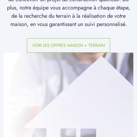
à
Marchélepot
(80200)
plus, notre équipe vous accompagne à chaque étape,
de la recherche du terrain à la réalisation de votre
2 TERRAINS CONSTRUCTIBLES
à
Marest-sur-Matz
(60490)
maison, en vous garantissant un suivi personnalisé.
1 TERRAIN CONSTRUCTIBLE
à
Mareuil-la-Motte
(60490)
VOIR LES OFFRES MAISON + TERRAIN
1 TERRAIN CONSTRUCTIBLE
à
Matigny
(80400)
2 TERRAINS CONSTRUCTIBLES
à
Maucourt
(80170)
1 TERRAIN CONSTRUCTIBLE
à
Mondescourt
(60400)
2 TERRAINS CONSTRUCTIBLES
à
Morchain
(80190)
3 TERRAINS CONSTRUCTIBLES
à
Muirancourt
(60640)