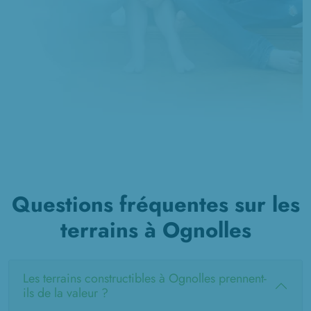
à
Villers-Saint-Christophe
(02590)
1 TERRAIN CONSTRUCTIBLE
à
Voyennes
(80400)
1 TERRAIN CONSTRUCTIBLE
à
Vrély
(80170)
1 TERRAIN CONSTRUCTIBLE
à
Warsy
(80500)
2 TERRAINS CONSTRUCTIBLES
à
Évricourt
(60310)
Questions fréquentes sur les
terrains à Ognolles
Les terrains constructibles à Ognolles prennent-
ils de la valeur ?