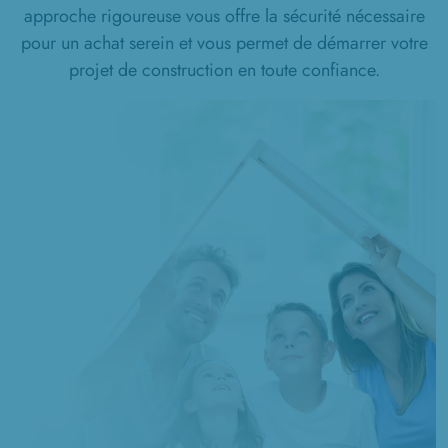
approche rigoureuse vous offre la sécurité nécessaire
1 TERRAIN CONSTRUCTIBLE
pour un achat serein et vous permet de démarrer votre
à
Sinceny
(02300)
projet de construction en toute confiance.
1 TERRAIN CONSTRUCTIBLE
à
Tergnier
(02700)
2 TERRAINS CONSTRUCTIBLES
à
Tergnier
(02700)
3 TERRAINS CONSTRUCTIBLES
à
Thiescourt
(60310)
1 TERRAIN CONSTRUCTIBLE
à
Thourotte
(60150)
4 TERRAINS CONSTRUCTIBLES
à
Tracy-le-Val
(60170)
2 TERRAINS CONSTRUCTIBLES
à
Viry-Noureuil
(02300)
1 TERRAIN CONSTRUCTIBLE