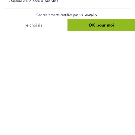
Comment l'orientation d'un terrain influence-t-
elle la construction ?
L'orientation d'un terrain à Grandrû est cruciale
pour maximiser la lumière naturelle et l'efficacité
énergétique de votre maison. Une bonne
orientation peut également influencer les coûts de
chauffage et de climatisation.
Pourquoi est-il indispensable de réaliser une
étude de sol avant d'acheter ?
Quelles sont les différences entre un terrain en
lotissement et un terrain isolé ?