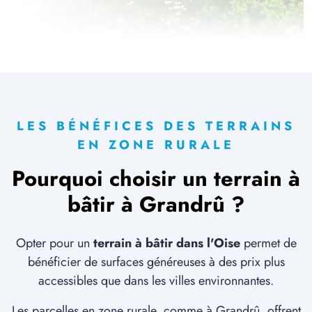
2 TERRAINS CONSTRUCTIBLES
à
Eppeville
(80400)
2 TERRAINS CONSTRUCTIBLES
à
Flavy-le-Martel
(02520)
4 TERRAINS CONSTRUCTIBLES
à
Flavy-le-Martel
(02520)
LES BÉNÉFICES DES TERRAINS
1 TERRAIN CONSTRUCTIBLE
EN ZONE RURALE
à
Flavy-le-Martel
(02520)
Pourquoi choisir un terrain à
1 TERRAIN CONSTRUCTIBLE
à
Guiscard
(60640)
bâtir à Grandrû ?
2 TERRAINS CONSTRUCTIBLES
à
Hombleux
(80400)
Opter pour un
terrain à bâtir dans l'Oise
permet de
bénéficier de surfaces généreuses à des prix plus
3 TERRAINS CONSTRUCTIBLES
à
Jussy
(02480)
accessibles que dans les villes environnantes.
3 TERRAINS CONSTRUCTIBLES
Les parcelles en zone rurale, comme à Grandrû, offrent