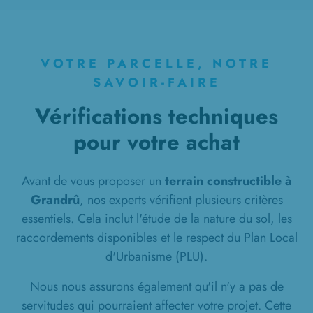
à
Pimprez
(60170)
1 TERRAIN CONSTRUCTIBLE
à
Plessis-de-Roye
(60310)
VOTRE PARCELLE, NOTRE
1 TERRAIN CONSTRUCTIBLE
SAVOIR-FAIRE
à
Pont-l'Évêque
(60400)
Vérifications techniques
1 TERRAIN CONSTRUCTIBLE
pour votre achat
à
Pontoise-lès-Noyon
(60400)
1 TERRAIN CONSTRUCTIBLE
à
Ribécourt-Dreslincourt
(60170)
Avant de vous proposer un
terrain constructible à
Grandrû
, nos experts vérifient plusieurs critères
1 TERRAIN CONSTRUCTIBLE
essentiels. Cela inclut l'étude de la nature du sol, les
à
Saint-Aubin
(02300)
raccordements disponibles et le respect du Plan Local
1 TERRAIN CONSTRUCTIBLE
d'Urbanisme (PLU).
à
Saint-Simon
(02640)
Nous nous assurons également qu'il n'y a pas de
1 TERRAIN CONSTRUCTIBLE
servitudes qui pourraient affecter votre projet. Cette
à
Salency
(60400)