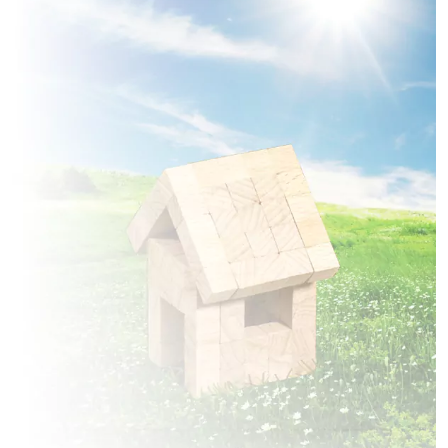
à
Chauny
(02300)
2 TERRAINS CONSTRUCTIBLES
à
Chiry-Ourscamp
(60138)
1 TERRAIN CONSTRUCTIBLE
à
Clastres
(02440)
2 TERRAINS CONSTRUCTIBLES
à
Coucy-la-Ville
(02380)
1 TERRAIN CONSTRUCTIBLE
à
Cugny
(02480)
1 TERRAIN CONSTRUCTIBLE
à
Cuts
(60400)
3 TERRAINS CONSTRUCTIBLES
à
Deuillet
(02700)
2 TERRAINS CONSTRUCTIBLES
à
Douilly
(80400)