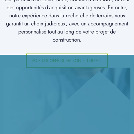
à
Lagny
(60310)
des opportunités d'acquisition avantageuses. En outre,
notre expérience dans la recherche de terrains vous
4 TERRAINS CONSTRUCTIBLES
à
Larbroye
(60400)
garantit un choix judicieux, avec un accompagnement
personnalisé tout au long de votre projet de
2 TERRAINS CONSTRUCTIBLES
construction.
à
Lassigny
(60310)
1 TERRAIN CONSTRUCTIBLE
à
Liez
(02700)
VOIR LES OFFRES MAISON + TERRAIN
2 TERRAINS CONSTRUCTIBLES
à
Machemont
(60150)
1 TERRAIN CONSTRUCTIBLE
à
Marest-Dampcourt
(02300)
1 TERRAIN CONSTRUCTIBLE
à
Mondescourt
(60400)
1 TERRAIN CONSTRUCTIBLE
à
Montescourt-Lizerolles
(02440)