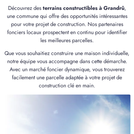
1 TERRAIN CONSTRUCTIBLE
Découvrez des
terrains constructibles à Grandrû
,
à
Caillouël-Crépigny
(02300)
une commune qui offre des opportunités intéressantes
1 TERRAIN CONSTRUCTIBLE
pour votre projet de construction. Nos partenaires
à
Caisnes
(60400)
fonciers locaux prospectent en continu pour identifier
les meilleures parcelles.
4 TERRAINS CONSTRUCTIBLES
à
Cambronne-lès-Ribécourt
(60170)
Que vous souhaitiez construire une maison individuelle,
2 TERRAINS CONSTRUCTIBLES
notre équipe vous accompagne dans cette démarche.
à
Campagne
(60640)
Avec un marché foncier dynamique, vous trouverez
1 TERRAIN CONSTRUCTIBLE
facilement une parcelle adaptée à votre projet de
à
Candor
(60310)
construction clé en main.
1 TERRAIN CONSTRUCTIBLE
à
Cannectancourt
(60310)
1 TERRAIN CONSTRUCTIBLE
à
Chauny
(02300)
2 TERRAINS CONSTRUCTIBLES