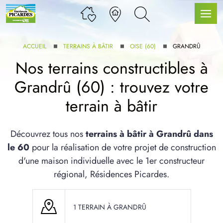
ACCUEIL
TERRAINS À BÂTIR
OISE (60)
GRANDRÛ
Nos terrains constructibles à
Grandrû (60) : trouvez votre
LLE GAMME
terrain à bâtir
U SERVICE BDL EXTENSION
Découvrez tous nos
terrains à bâtir à Grandrû dans
le 60
pour la réalisation de votre projet de construction
d'une maison individuelle avec le 1er constructeur
régional, Résidences Picardes.
UX ARTICLES
1 TERRAIN À GRANDRÛ