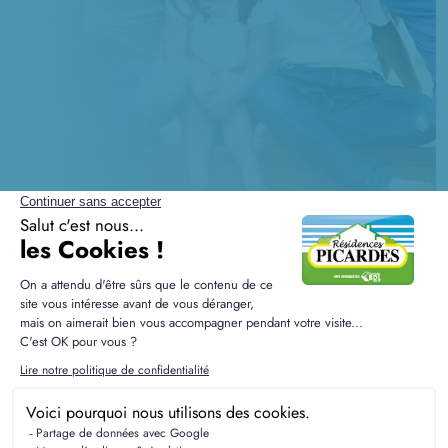
à
Voyennes
(80400)
2 TERRAINS CONSTRUCTIBLES
à
Évricourt
(60310)
Questions fréquentes sur les
terrains à Grandrû