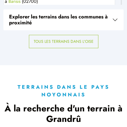
à
Barisis
(02700)
2 TERRAINS CONSTRUCTIBLES
Explorer les terrains dans les communes à
à
Beaumont-en-Beine
(02300)
proximité
2 TERRAINS CONSTRUCTIBLES
à
Beautor
(02800)
TOUS LES TERRAINS DANS L'OISE
1 TERRAIN CONSTRUCTIBLE
à
Berlancourt
(60640)
1 TERRAIN CONSTRUCTIBLE
à
Bichancourt
(02300)
1 TERRAIN CONSTRUCTIBLE
à
Billancourt
(80190)
TERRAINS DANS LE PAYS
NOYONNAIS
1 TERRAIN CONSTRUCTIBLE
à
Blérancourt
(02300)
À la recherche d'un terrain à
1 TERRAIN CONSTRUCTIBLE
Grandrû
à
Bussy
(60400)