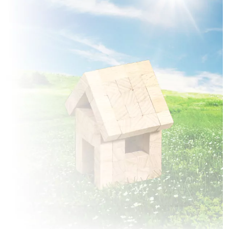
à
Chevincourt
(60150)
2 TERRAINS CONSTRUCTIBLES
à
Chiry-Ourscamp
(60138)
1 TERRAIN CONSTRUCTIBLE
à
Choisy-au-Bac
(60750)
2 TERRAINS CONSTRUCTIBLES
à
Coucy-la-Ville
(02380)
2 TERRAINS CONSTRUCTIBLES
à
Croutoy
(60350)
4 TERRAINS CONSTRUCTIBLES
à
Cuise-la-Motte
(60350)
1 TERRAIN CONSTRUCTIBLE
à
Cuts
(60400)
1 TERRAIN CONSTRUCTIBLE
à
Grandrû
(60400)