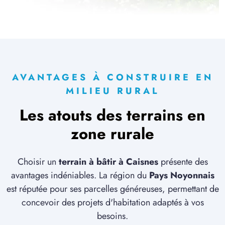
1 TERRAIN CONSTRUCTIBLE
à
Guiscard
(60640)
2 TERRAINS CONSTRUCTIBLES
à
Hautefontaine
(60350)
2 TERRAINS CONSTRUCTIBLES
AVANTAGES À CONSTRUIRE EN
à
Jaulzy
(60350)
MILIEU RURAL
1 TERRAIN CONSTRUCTIBLE
Les atouts des terrains en
à
Juvigny
(02880)
zone rurale
3 TERRAINS CONSTRUCTIBLES
à
Lagny
(60310)
4 TERRAINS CONSTRUCTIBLES
Choisir un
terrain à bâtir à Caisnes
présente des
à
Larbroye
(60400)
avantages indéniables. La région du
Pays Noyonnais
est réputée pour ses parcelles généreuses, permettant de
2 TERRAINS CONSTRUCTIBLES
à
Lassigny
(60310)
concevoir des projets d'habitation adaptés à vos
besoins.
2 TERRAINS CONSTRUCTIBLES