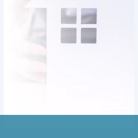
1 TERRAIN CONSTRUCTIBLE
à
Mélicocq
(60150)
2 TERRAINS CONSTRUCTIBLES
à
Nampcel
(60400)
14 TERRAINS CONSTRUCTIBLES
à
Noyon
(60400)
1 TERRAIN CONSTRUCTIBLE
à
Ognes
(02300)
1 TERRAIN CONSTRUCTIBLE
à
Pimprez
(60170)
1 TERRAIN CONSTRUCTIBLE
à
Plessis-de-Roye
(60310)
3 TERRAINS CONSTRUCTIBLES
à
Pommiers
(02200)
1 TERRAIN CONSTRUCTIBLE