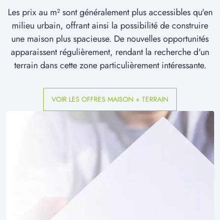
à
Machemont
(60150)
Les prix au m² sont généralement plus accessibles qu'en
milieu urbain, offrant ainsi la possibilité de construire
1 TERRAIN CONSTRUCTIBLE
à
Marest-Dampcourt
(02300)
une maison plus spacieuse. De nouvelles opportunités
apparaissent régulièrement, rendant la recherche d'un
2 TERRAINS CONSTRUCTIBLES
terrain dans cette zone particulièrement intéressante.
à
Marest-sur-Matz
(60490)
1 TERRAIN CONSTRUCTIBLE
à
Mareuil-la-Motte
(60490)
VOIR LES OFFRES MAISON + TERRAIN
1 TERRAIN CONSTRUCTIBLE
à
Mondescourt
(60400)
2 TERRAINS CONSTRUCTIBLES
à
Montigny-Lengrain
(02290)
1 TERRAIN CONSTRUCTIBLE
à
Morsain
(02290)
3 TERRAINS CONSTRUCTIBLES
à
Muirancourt
(60640)