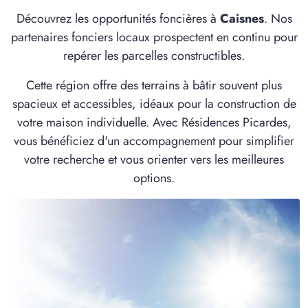
4 TERRAINS CONSTRUCTIBLES
Découvrez les opportunités foncières à
Caisnes
. Nos
à
Cambronne-lès-Ribécourt
(60170)
partenaires fonciers locaux prospectent en continu pour
2 TERRAINS CONSTRUCTIBLES
repérer les parcelles constructibles.
à
Campagne
(60640)
Cette région offre des terrains à bâtir souvent plus
1 TERRAIN CONSTRUCTIBLE
spacieux et accessibles, idéaux pour la construction de
à
Candor
(60310)
votre maison individuelle. Avec Résidences Picardes,
1 TERRAIN CONSTRUCTIBLE
vous bénéficiez d'un accompagnement pour simplifier
à
Cannectancourt
(60310)
votre recherche et vous orienter vers les meilleures
1 TERRAIN CONSTRUCTIBLE
options.
à
Chauny
(02300)
2 TERRAINS CONSTRUCTIBLES
à
Chauny
(02300)
1 TERRAIN CONSTRUCTIBLE
à
Chelles
(60350)
1 TERRAIN CONSTRUCTIBLE