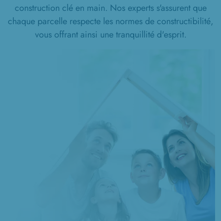
construction clé en main. Nos experts s'assurent que
1 TERRAIN CONSTRUCTIBLE
chaque parcelle respecte les normes de constructibilité,
à
Sinceny
(02300)
vous offrant ainsi une tranquillité d'esprit.
3 TERRAINS CONSTRUCTIBLES
à
Thiescourt
(60310)
1 TERRAIN CONSTRUCTIBLE
à
Thourotte
(60150)
4 TERRAINS CONSTRUCTIBLES
à
Tracy-le-Val
(60170)
4 TERRAINS CONSTRUCTIBLES
à
Trosly-Breuil
(60350)
1 TERRAIN CONSTRUCTIBLE
à
Vic-sur-Aisne
(02290)
2 TERRAINS CONSTRUCTIBLES
à
Viry-Noureuil
(02300)
2 TERRAINS CONSTRUCTIBLES