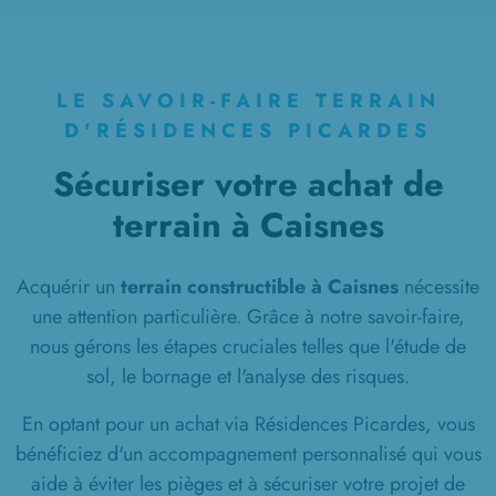
à
Pont-l'Évêque
(60400)
1 TERRAIN CONSTRUCTIBLE
à
Pontoise-lès-Noyon
(60400)
LE SAVOIR-FAIRE TERRAIN
1 TERRAIN CONSTRUCTIBLE
D'RÉSIDENCES PICARDES
à
Ribécourt-Dreslincourt
(60170)
Sécuriser votre achat de
1 TERRAIN CONSTRUCTIBLE
terrain à Caisnes
à
Saint-Aubin
(02300)
2 TERRAINS CONSTRUCTIBLES
à
Saint-Bandry
(02290)
Acquérir un
terrain constructible à Caisnes
nécessite
une attention particulière. Grâce à notre savoir-faire,
5 TERRAINS CONSTRUCTIBLES
nous gérons les étapes cruciales telles que l'étude de
à
Saint-Christophe-à-Berry
(02290)
sol, le bornage et l'analyse des risques.
1 TERRAIN CONSTRUCTIBLE
à
Saint-Étienne-Roilaye
(60350)
En optant pour un achat via Résidences Picardes, vous
bénéficiez d'un accompagnement personnalisé qui vous
1 TERRAIN CONSTRUCTIBLE
aide à éviter les pièges et à sécuriser votre projet de
à
Salency
(60400)