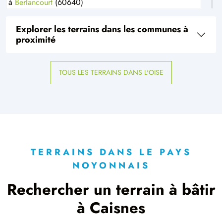
à
Berlancourt
(60640)
3 TERRAINS CONSTRUCTIBLES
Explorer les terrains dans les communes à
à
Berneuil-sur-Aisne
(60350)
proximité
1 TERRAIN CONSTRUCTIBLE
à
Bichancourt
(02300)
TOUS LES TERRAINS DANS L'OISE
3 TERRAINS CONSTRUCTIBLES
à
Bienville
(60200)
1 TERRAIN CONSTRUCTIBLE
à
Bitry
(60350)
1 TERRAIN CONSTRUCTIBLE
à
Blérancourt
(02300)
TERRAINS DANS LE PAYS
NOYONNAIS
1 TERRAIN CONSTRUCTIBLE
à
Bussy
(60400)
Rechercher un terrain à bâtir
1 TERRAIN CONSTRUCTIBLE
à Caisnes
à
Caillouël-Crépigny
(02300)