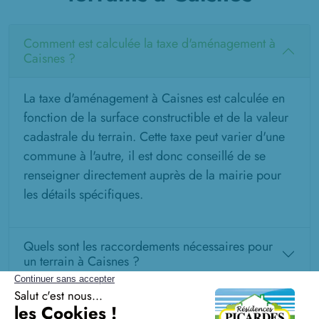
Comment est calculée la taxe d'aménagement à
Caisnes ?
La taxe d'aménagement à Caisnes est calculée en
fonction de la surface constructible et de la valeur
cadastrale du terrain. Cette taxe peut varier d'une
commune à l'autre, il est donc conseillé de se
renseigner directement auprès de la mairie pour
les détails spécifiques.
Quels sont les raccordements nécessaires pour
un terrain à Caisnes ?
Est-il possible de financer un terrain et sa
construction avec un prêt unique ?