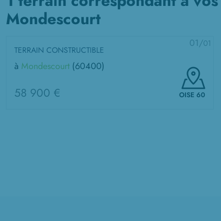
1 terrain correspondant à vos
Mondescourt
01/
01
TERRAIN CONSTRUCTIBLE
à
Mondescourt
(60400)
58 900 €
OISE 60