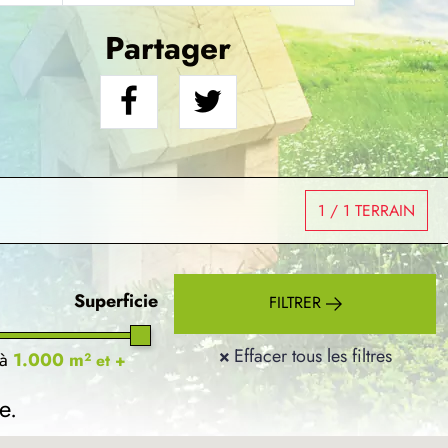
Partager
1
/ 1 TERRAIN
Superficie
FILTRER
×
Effacer tous les filtres
à
1.000 m²
et +
e.