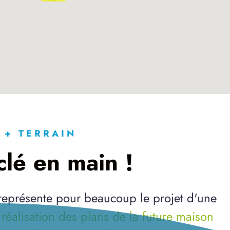
 + TERRAIN
lé en main !
 représente pour beaucoup le projet d'une
a
réalisation des plans de la future maison