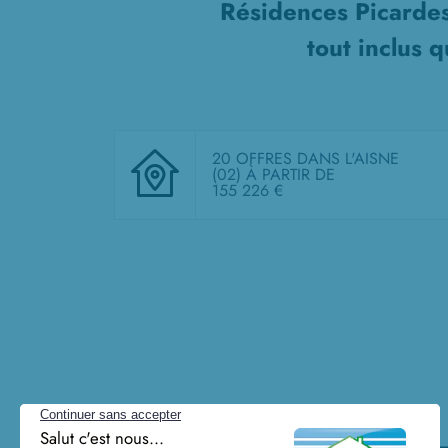
Résidences Picardes
tout inclus
qu
20 OFFRES DANS L'AISNE
(02)
À PARTIR DE
155 226 €