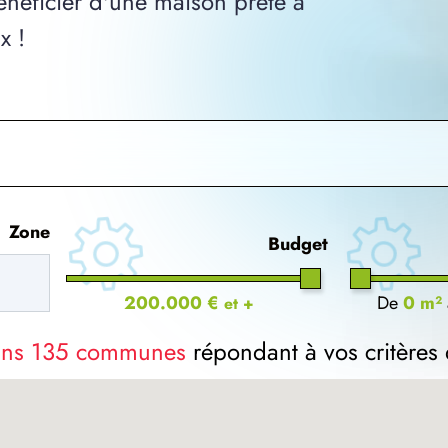
néficier d'une maison prête à
x !
Zone
Budget
200.000 €
De
0 m²
et +
dans 135 communes
répondant à vos critères