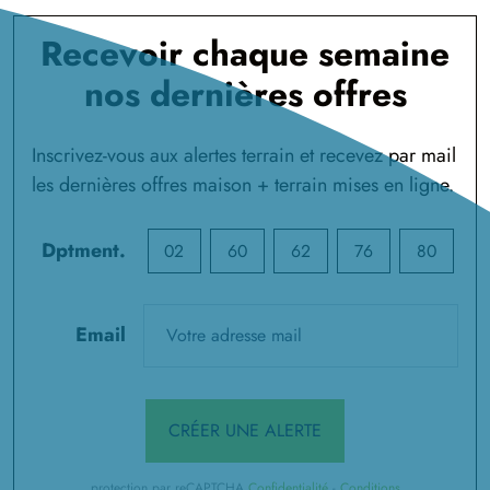
Recevoir chaque semaine
nos dernières offres
Inscrivez-vous aux alertes terrain et recevez par mail
les dernières offres maison + terrain mises en ligne.
Dptment.
02
60
62
76
80
Email
CRÉER UNE ALERTE
protection par reCAPTCHA
Confidentialité
-
Conditions