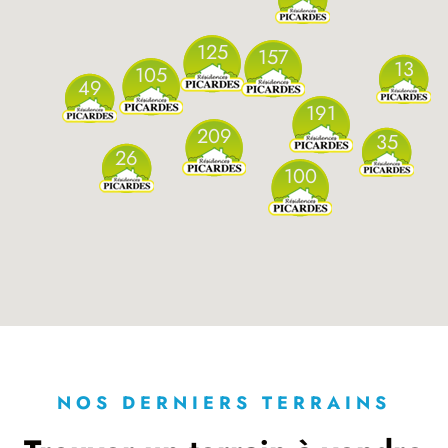
125
157
13
105
49
191
209
35
26
100
NOS DERNIERS TERRAINS