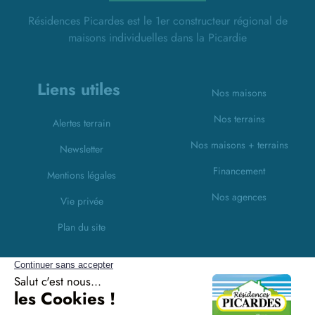
Résidences Picardes est le 1er constructeur régional de
maisons individuelles dans la Picardie
Liens utiles
Nos maisons
Nos terrains
Alertes terrain
Nos maisons + terrains
Newsletter
Financement
Mentions légales
Nos agences
Vie privée
Plan du site
Filiales