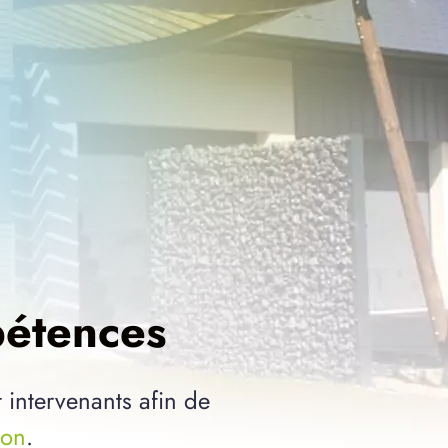
pétences
t intervenants afin de
son
.