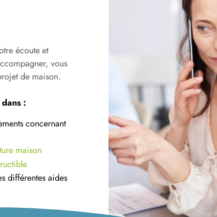
tre écoute et
 accompagner, vous
 projet de maison.
 dans :
cements concernant
uture maison
ructible
es différentes aides