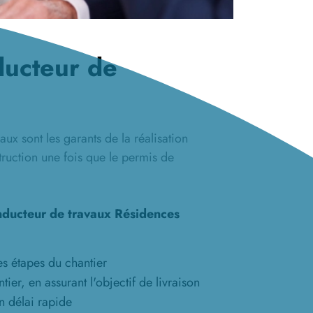
ducteur de
ux sont les garants de la réalisation
truction une fois que le permis de
nducteur de travaux Résidences
les étapes du chantier
tier, en assurant l'objectif de livraison
n délai rapide