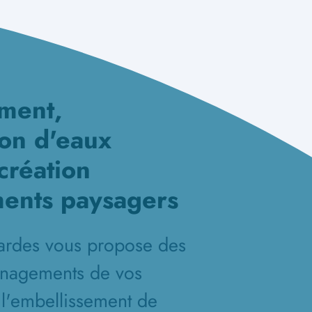
ement,
ion d'eaux
 création
ents paysagers
ardes vous propose des
énagements de vos
 l'embellissement de