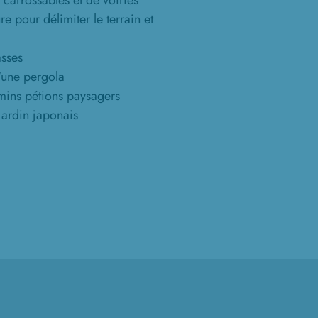
 carrossables et de voiries
e pour délimiter le terrain et
asses
'une pergola
mins pétions paysagers
 jardin japonais