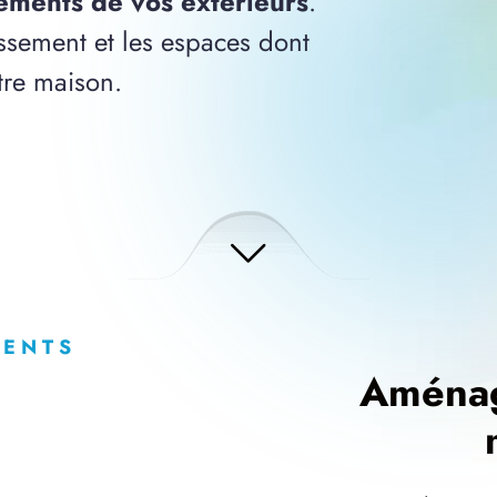
ments de vos extérieurs
.
issement et les espaces dont
tre maison.
MENTS
Aménage