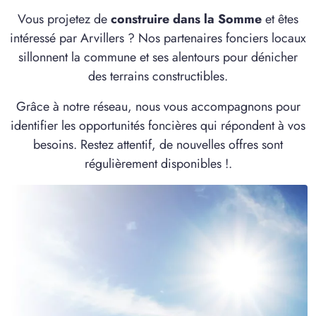
2 TERRAINS CONSTRUCTIBLES
Vous projetez de
construire dans la Somme
et êtes
à
Curchy
(80190)
intéressé par Arvillers ? Nos partenaires fonciers locaux
3 TERRAINS CONSTRUCTIBLES
sillonnent la commune et ses alentours pour dénicher
à
Davenescourt
(80500)
des terrains constructibles.
1 TERRAIN CONSTRUCTIBLE
Grâce à notre réseau, nous vous accompagnons pour
à
Domart-sur-la-Luce
(80110)
identifier les opportunités foncières qui répondent à vos
1 TERRAIN CONSTRUCTIBLE
besoins. Restez attentif, de nouvelles offres sont
à
Dommartin
(80440)
régulièrement disponibles !.
3 TERRAINS CONSTRUCTIBLES
à
Démuin
(80110)
1 TERRAIN CONSTRUCTIBLE
à
Erches
(80500)
2 TERRAINS CONSTRUCTIBLES
à
Esclainvillers
(80250)
2 TERRAINS CONSTRUCTIBLES