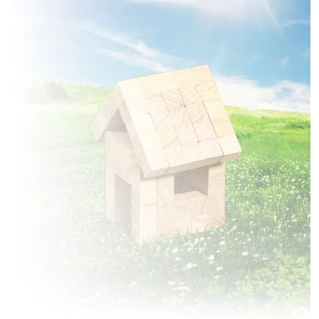
à
Framerville-Rainecourt
(80131)
2 TERRAINS CONSTRUCTIBLES
à
Godenvillers
(60420)
5 TERRAINS CONSTRUCTIBLES
à
Grivesnes
(80250)
4 TERRAINS CONSTRUCTIBLES
à
Hailles
(80110)
3 TERRAINS CONSTRUCTIBLES
à
Hangest-en-Santerre
(80134)
1 TERRAIN CONSTRUCTIBLE
à
Hargicourt
(80500)
4 TERRAINS CONSTRUCTIBLES
à
Lamotte-Warfusée
(80800)
2 TERRAINS CONSTRUCTIBLES
à
Le Frestoy-Vaux
(60420)