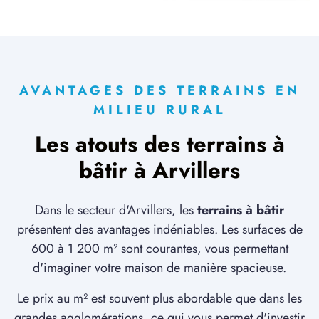
6 TERRAINS CONSTRUCTIBLES
à
Le Hamel
(80800)
6 TERRAINS CONSTRUCTIBLES
à
Le Quesnel
(80118)
AVANTAGES DES TERRAINS EN
2 TERRAINS CONSTRUCTIBLES
MILIEU RURAL
à
Liancourt-Fosse
(80700)
Les atouts des terrains à
2 TERRAINS CONSTRUCTIBLES
à
Licourt
(80320)
bâtir à Arvillers
3 TERRAINS CONSTRUCTIBLES
à
Lihons
(80320)
Dans le secteur d'Arvillers, les
terrains à bâtir
1 TERRAIN CONSTRUCTIBLE
présentent des avantages indéniables. Les surfaces de
à
Marchélepot
(80200)
600 à 1 200 m² sont courantes, vous permettant
d'imaginer votre maison de manière spacieuse.
1 TERRAIN CONSTRUCTIBLE
à
Marestmontiers
(80500)
Le prix au m² est souvent plus abordable que dans les
2 TERRAINS CONSTRUCTIBLES
grandes agglomérations, ce qui vous permet d'investir