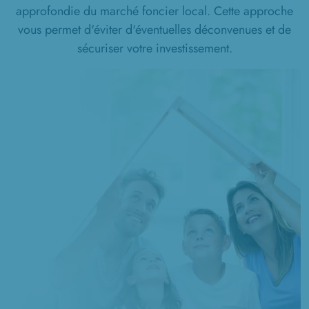
approfondie du marché foncier local. Cette approche
1 TERRAIN CONSTRUCTIBLE
vous permet d'éviter d'éventuelles déconvenues et de
à
Villers-Bretonneux
(80800)
sécuriser votre investissement.
1 TERRAIN CONSTRUCTIBLE
à
Vrély
(80170)
1 TERRAIN CONSTRUCTIBLE
à
Warsy
(80500)