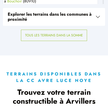
à
Bouchoir
(80910)
5 TERRAINS CONSTRUCTIBLES
Explorer les terrains dans les communes à
à
Bouillancourt-la-Bataille
(80500)
proximité
1 TERRAIN CONSTRUCTIBLE
à
Boulogne-la-Grasse
(60490)
TOUS LES TERRAINS DANS LA SOMME
1 TERRAIN CONSTRUCTIBLE
à
Cerisy
(80800)
7 TERRAINS CONSTRUCTIBLES
à
Chaulnes
(80320)
4 TERRAINS CONSTRUCTIBLES
à
Chuignolles
(80340)
TERRAINS DISPONIBLES DANS
LA CC AVRE LUCE NOYE
1 TERRAIN CONSTRUCTIBLE
à
Conchy-les-Pots
(60490)
Trouvez votre terrain
1 TERRAIN CONSTRUCTIBLE
constructible à Arvillers
à
Coullemelle
(80250)