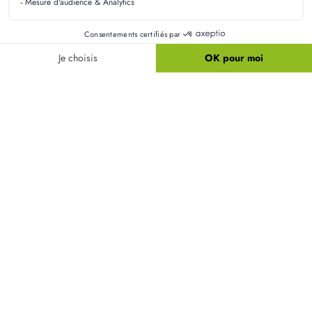
Quelle surface minimale pour une maison de 3-
4 chambres à Arvillers ?
Pour une maison de 3-4 chambres, il est
recommandé de viser une surface de terrain d'au
moins 600 m². Cela vous permettra d'aménager
des espaces confortables tout en respectant les
normes locales de construction.
Quel est le prix moyen au m² pour un terrain à
Arvillers ?
Les terrains constructibles à Arvillers prennent-ils
de la valeur ?