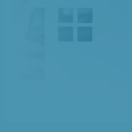
1 TERRAIN CONSTRUCTIBLE
à
Mézières-en-Santerre
(80110)
1 TERRAIN CONSTRUCTIBLE
à
Nesle
(80190)
5 TERRAINS CONSTRUCTIBLES
à
Ognolles
(60310)
2 TERRAINS CONSTRUCTIBLES
à
Parvillers-le-Quesnoy
(80700)
1 TERRAIN CONSTRUCTIBLE
à
Pertain
(80320)
2 TERRAINS CONSTRUCTIBLES
à
Proyart
(80340)
2 TERRAINS CONSTRUCTIBLES
à
Rocquencourt
(60120)
1 TERRAIN CONSTRUCTIBLE