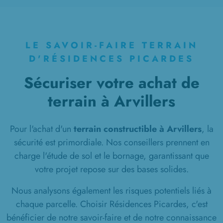
à
Roiglise
(80700)
11 TERRAINS CONSTRUCTIBLES
à
Rosières-en-Santerre
(80170)
LE SAVOIR-FAIRE TERRAIN
1 TERRAIN CONSTRUCTIBLE
D'RÉSIDENCES PICARDES
à
Rouvroy-en-Santerre
(80170)
Sécuriser votre achat de
10 TERRAINS CONSTRUCTIBLES
terrain à Arvillers
à
Roye
(80700)
1 TERRAIN CONSTRUCTIBLE
à
Thennes
(80110)
Pour l'achat d'un
terrain constructible à Arvillers
, la
sécurité est primordiale. Nos conseillers prennent en
6 TERRAINS CONSTRUCTIBLES
charge l'étude de sol et le bornage, garantissant que
à
Thézy-Glimont
(80440)
votre projet repose sur des bases solides.
1 TERRAIN CONSTRUCTIBLE
à
Tilloloy
(80700)
Nous analysons également les risques potentiels liés à
chaque parcelle. Choisir Résidences Picardes, c'est
2 TERRAINS CONSTRUCTIBLES
bénéficier de notre savoir-faire et de notre connaissance
à
Tricot
(60420)