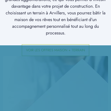
à
Maucourt
(80170)
davantage dans votre projet de construction. En
choisissant un terrain à Arvillers, vous pourrez bâtir la
12 TERRAINS CONSTRUCTIBLES
à
Montdidier
(80500)
maison de vos rêves tout en bénéficiant d'un
accompagnement personnalisé tout au long du
2 TERRAINS CONSTRUCTIBLES
processus.
à
Morchain
(80190)
25 TERRAINS CONSTRUCTIBLES
à
Moreuil
(80110)
VOIR LES OFFRES MAISON + TERRAIN
1 TERRAIN CONSTRUCTIBLE
à
Mortemer
(60490)
1 TERRAIN CONSTRUCTIBLE
à
Méharicourt
(80170)
1 TERRAIN CONSTRUCTIBLE
à
Méharicourt
(80170)
3 TERRAINS CONSTRUCTIBLES
à
Méricourt-sur-Somme
(80340)