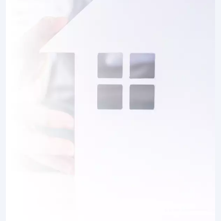
1 TERRAIN CONSTRUCTIBLE
à
Méharicourt
(80170)
1 TERRAIN CONSTRUCTIBLE
à
Nesle
(80190)
14 TERRAINS CONSTRUCTIBLES
à
Noyon
(60400)
5 TERRAINS CONSTRUCTIBLES
à
Ognolles
(60310)
1 TERRAIN CONSTRUCTIBLE
à
Pargny
(80190)
2 TERRAINS CONSTRUCTIBLES
à
Parvillers-le-Quesnoy
(80700)
1 TERRAIN CONSTRUCTIBLE
à
Pertain
(80320)
1 TERRAIN CONSTRUCTIBLE