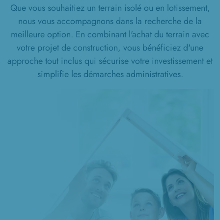
Que vous souhaitiez un terrain isolé ou en lotissement,
1 TERRAIN CONSTRUCTIBLE
nous vous accompagnons dans la recherche de la
à
Tilloloy
(80700)
meilleure option. En combinant l'achat du terrain avec
1 TERRAIN CONSTRUCTIBLE
votre projet de construction, vous bénéficiez d'une
à
Voyennes
(80400)
approche tout inclus qui sécurise votre investissement et
1 TERRAIN CONSTRUCTIBLE
simplifie les démarches administratives.
à
Vrély
(80170)
1 TERRAIN CONSTRUCTIBLE
à
Warsy
(80500)
2 TERRAINS CONSTRUCTIBLES
à
Évricourt
(60310)