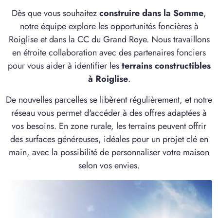
2 TERRAINS CONSTRUCTIBLES
Dès que vous souhaitez
construire dans la Somme
,
à
Chiry-Ourscamp
(60138)
notre équipe explore les opportunités foncières à
1 TERRAIN CONSTRUCTIBLE
Roiglise et dans la CC du Grand Roye. Nous travaillons
à
Conchy-les-Pots
(60490)
en étroite collaboration avec des partenaires fonciers
pour vous aider à identifier les
terrains constructibles
2 TERRAINS CONSTRUCTIBLES
à
Curchy
(80190)
à Roiglise
.
3 TERRAINS CONSTRUCTIBLES
De nouvelles parcelles se libèrent régulièrement, et notre
à
Davenescourt
(80500)
réseau vous permet d'accéder à des offres adaptées à
2 TERRAINS CONSTRUCTIBLES
vos besoins. En zone rurale, les terrains peuvent offrir
à
Douilly
(80400)
des surfaces généreuses, idéales pour un projet clé en
main, avec la possibilité de personnaliser votre maison
1 TERRAIN CONSTRUCTIBLE
à
Ennemain
(80200)
selon vos envies.
2 TERRAINS CONSTRUCTIBLES
à
Eppeville
(80400)
1 TERRAIN CONSTRUCTIBLE