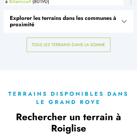
à
Billancourt
(80190)
1 TERRAIN CONSTRUCTIBLE
Explorer les terrains dans les communes à
à
Bouchoir
(80910)
proximité
1 TERRAIN CONSTRUCTIBLE
à
Boulogne-la-Grasse
(60490)
TOUS LES TERRAINS DANS LA SOMME
1 TERRAIN CONSTRUCTIBLE
à
Bussy
(60400)
2 TERRAINS CONSTRUCTIBLES
à
Campagne
(60640)
1 TERRAIN CONSTRUCTIBLE
à
Candor
(60310)
TERRAINS DISPONIBLES DANS
LE GRAND ROYE
1 TERRAIN CONSTRUCTIBLE
à
Cannectancourt
(60310)
Rechercher un terrain à
7 TERRAINS CONSTRUCTIBLES
Roiglise
à
Chaulnes
(80320)