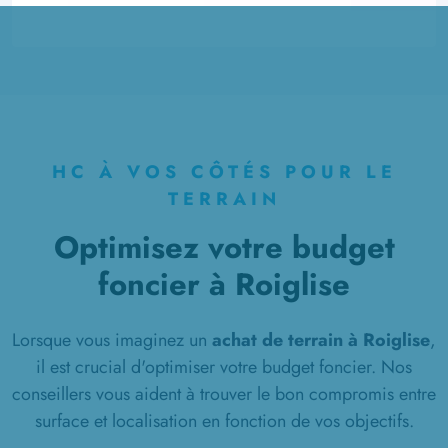
à
Plessis-de-Roye
(60310)
1 TERRAIN CONSTRUCTIBLE
à
Pont-l'Évêque
(60400)
3 TERRAINS CONSTRUCTIBLES
à
Ressons-sur-Matz
(60490)
HC À VOS CÔTÉS POUR LE
11 TERRAINS CONSTRUCTIBLES
à
Rosières-en-Santerre
(80170)
TERRAIN
1 TERRAIN CONSTRUCTIBLE
Optimisez votre budget
à
Rouvroy-en-Santerre
(80170)
foncier à Roiglise
10 TERRAINS CONSTRUCTIBLES
à
Roye
(80700)
Lorsque vous imaginez un
achat de terrain à Roiglise
,
1 TERRAIN CONSTRUCTIBLE
il est crucial d'optimiser votre budget foncier. Nos
à
Salency
(60400)
conseillers vous aident à trouver le bon compromis entre
3 TERRAINS CONSTRUCTIBLES
surface et localisation en fonction de vos objectifs.
à
Thiescourt
(60310)