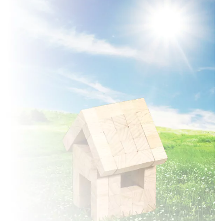
à
Erches
(80500)
1 TERRAIN CONSTRUCTIBLE
à
Falvy
(80190)
1 TERRAIN CONSTRUCTIBLE
à
Guiscard
(60640)
3 TERRAINS CONSTRUCTIBLES
à
Hangest-en-Santerre
(80134)
2 TERRAINS CONSTRUCTIBLES
à
Hombleux
(80400)
3 TERRAINS CONSTRUCTIBLES
à
Lagny
(60310)
4 TERRAINS CONSTRUCTIBLES
à
Larbroye
(60400)
2 TERRAINS CONSTRUCTIBLES
à
Lassigny
(60310)