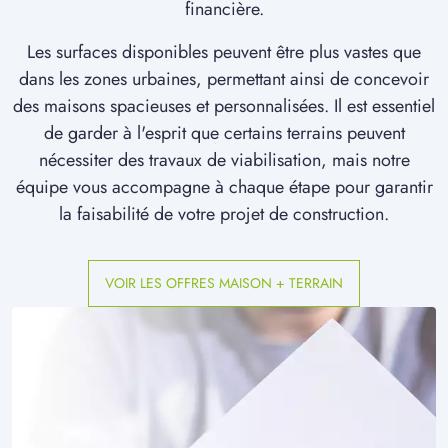
financière.
à
Mareuil-la-Motte
(60490)
Les surfaces disponibles peuvent être plus vastes que
1 TERRAIN CONSTRUCTIBLE
à
Matigny
(80400)
dans les zones urbaines, permettant ainsi de concevoir
des maisons spacieuses et personnalisées. Il est essentiel
2 TERRAINS CONSTRUCTIBLES
de garder à l'esprit que certains terrains peuvent
à
Maucourt
(80170)
nécessiter des travaux de viabilisation, mais notre
12 TERRAINS CONSTRUCTIBLES
équipe vous accompagne à chaque étape pour garantir
à
Montdidier
(80500)
la faisabilité de votre projet de construction.
2 TERRAINS CONSTRUCTIBLES
à
Morchain
(80190)
VOIR LES OFFRES MAISON + TERRAIN
1 TERRAIN CONSTRUCTIBLE
à
Mortemer
(60490)
3 TERRAINS CONSTRUCTIBLES
à
Muirancourt
(60640)
1 TERRAIN CONSTRUCTIBLE
à
Méharicourt
(80170)