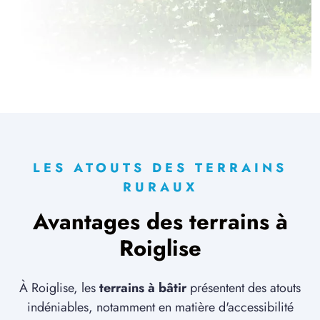
2 TERRAINS CONSTRUCTIBLES
à
Le Frestoy-Vaux
(60420)
6 TERRAINS CONSTRUCTIBLES
à
Le Quesnel
(80118)
2 TERRAINS CONSTRUCTIBLES
à
Liancourt-Fosse
(80700)
2 TERRAINS CONSTRUCTIBLES
à
Licourt
(80320)
LES ATOUTS DES TERRAINS
3 TERRAINS CONSTRUCTIBLES
RURAUX
à
Lihons
(80320)
Avantages des terrains à
1 TERRAIN CONSTRUCTIBLE
Roiglise
à
Marchélepot
(80200)
2 TERRAINS CONSTRUCTIBLES
à
Marest-sur-Matz
(60490)
À Roiglise, les
terrains à bâtir
présentent des atouts
indéniables, notamment en matière d'accessibilité
1 TERRAIN CONSTRUCTIBLE