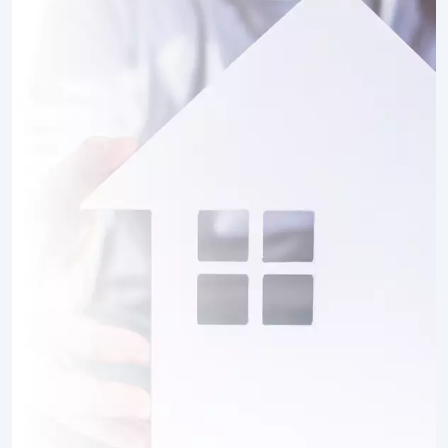
5 TERRAINS CONSTRUCTIBLES
à
Ognolles
(60310)
1 TERRAIN CONSTRUCTIBLE
à
Pargny
(80190)
2 TERRAINS CONSTRUCTIBLES
à
Parvillers-le-Quesnoy
(80700)
1 TERRAIN CONSTRUCTIBLE
à
Pertain
(80320)
2 TERRAINS CONSTRUCTIBLES
à
Proyart
(80340)
1 TERRAIN CONSTRUCTIBLE
à
Roiglise
(80700)
11 TERRAINS CONSTRUCTIBLES
à
Rosières-en-Santerre
(80170)
1 TERRAIN CONSTRUCTIBLE