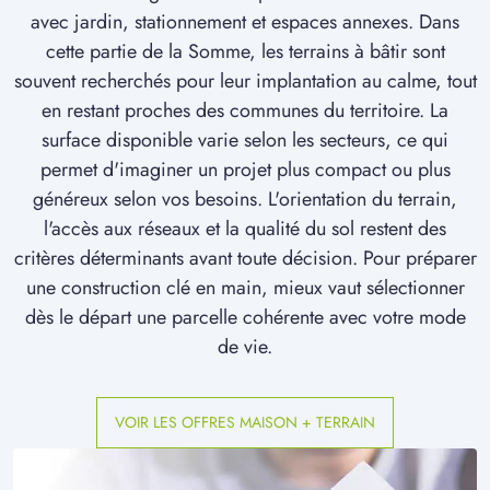
à
Matigny
(80400)
avec jardin, stationnement et espaces annexes. Dans
cette partie de la Somme, les terrains à bâtir sont
2 TERRAINS CONSTRUCTIBLES
souvent recherchés pour leur implantation au calme, tout
à
Morchain
(80190)
en restant proches des communes du territoire. La
25 TERRAINS CONSTRUCTIBLES
surface disponible varie selon les secteurs, ce qui
à
Moreuil
(80110)
permet d'imaginer un projet plus compact ou plus
1 TERRAIN CONSTRUCTIBLE
généreux selon vos besoins. L'orientation du terrain,
à
Méharicourt
(80170)
l'accès aux réseaux et la qualité du sol restent des
1 TERRAIN CONSTRUCTIBLE
critères déterminants avant toute décision. Pour préparer
à
Méharicourt
(80170)
une construction clé en main, mieux vaut sélectionner
dès le départ une parcelle cohérente avec votre mode
3 TERRAINS CONSTRUCTIBLES
à
Méricourt-sur-Somme
(80340)
de vie.
1 TERRAIN CONSTRUCTIBLE
à
Mézières-en-Santerre
(80110)
VOIR LES OFFRES MAISON + TERRAIN
1 TERRAIN CONSTRUCTIBLE
à
Nesle
(80190)