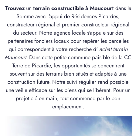
4 TERRAINS CONSTRUCTIBLES
Trouvez
un
terrain constructible à Maucourt
dans la
à
Chuignolles
(80340)
Somme avec l'appui de Résidences Picardes,
2 TERRAINS CONSTRUCTIBLES
constructeur régional et premier constructeur régional
à
Cléry-sur-Somme
(80200)
du secteur. Notre agence locale s'appuie sur des
partenaires fonciers locaux pour repérer les parcelles
2 TERRAINS CONSTRUCTIBLES
à
Curchy
(80190)
qui correspondent à votre recherche d'
achat terrain
Maucourt
. Dans cette petite commune paisible de la CC
3 TERRAINS CONSTRUCTIBLES
Terre de Picardie, les opportunités se concentrent
à
Davenescourt
(80500)
souvent sur des terrains bien situés et adaptés à une
1 TERRAIN CONSTRUCTIBLE
construction future. Notre suivi régulier rend possible
à
Domart-sur-la-Luce
(80110)
une veille efficace sur les biens qui se libèrent. Pour un
3 TERRAINS CONSTRUCTIBLES
projet clé en main, tout commence par le bon
à
Démuin
(80110)
emplacement.
1 TERRAIN CONSTRUCTIBLE
à
Ennemain
(80200)
1 TERRAIN CONSTRUCTIBLE