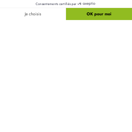
Résidences Picardes est le 1er constructeur régional de
maisons individuelles dans la Picardie
Liens utiles
Nos maisons
Nos terrains
Alertes terrain
Nos maisons + terrains
Newsletter
Financement
Mentions légales
Nos agences
Vie privée
Plan du site
Filiales