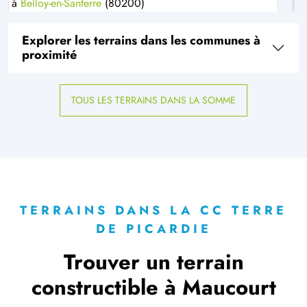
à
Belloy-en-Santerre
(80200)
1 TERRAIN CONSTRUCTIBLE
Explorer les terrains dans les communes à
à
Billancourt
(80190)
proximité
1 TERRAIN CONSTRUCTIBLE
à
Bouchoir
(80910)
TOUS LES TERRAINS DANS LA SOMME
5 TERRAINS CONSTRUCTIBLES
à
Bouillancourt-la-Bataille
(80500)
4 TERRAINS CONSTRUCTIBLES
à
Brie
(80200)
2 TERRAINS CONSTRUCTIBLES
à
Cappy
(80340)
TERRAINS DANS LA CC TERRE
DE PICARDIE
1 TERRAIN CONSTRUCTIBLE
à
Cerisy
(80800)
Trouver un terrain
7 TERRAINS CONSTRUCTIBLES
constructible à Maucourt
à
Chaulnes
(80320)