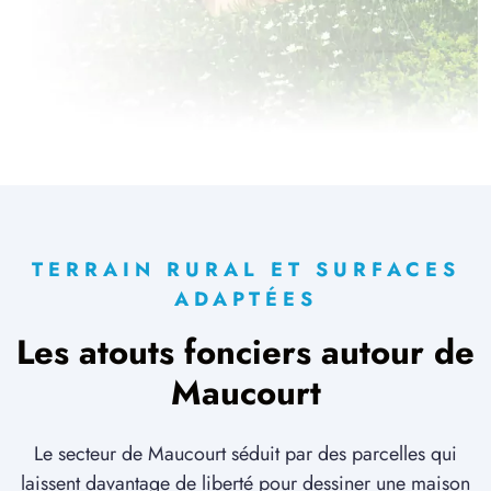
4 TERRAINS CONSTRUCTIBLES
à
Lamotte-Warfusée
(80800)
6 TERRAINS CONSTRUCTIBLES
à
Le Hamel
(80800)
6 TERRAINS CONSTRUCTIBLES
à
Le Quesnel
(80118)
2 TERRAINS CONSTRUCTIBLES
à
Liancourt-Fosse
(80700)
TERRAIN RURAL ET SURFACES
2 TERRAINS CONSTRUCTIBLES
ADAPTÉES
à
Licourt
(80320)
Les atouts fonciers autour de
3 TERRAINS CONSTRUCTIBLES
à
Lihons
(80320)
Maucourt
1 TERRAIN CONSTRUCTIBLE
à
Marchélepot
(80200)
Le secteur de Maucourt séduit par des parcelles qui
1 TERRAIN CONSTRUCTIBLE
laissent davantage de liberté pour dessiner une maison