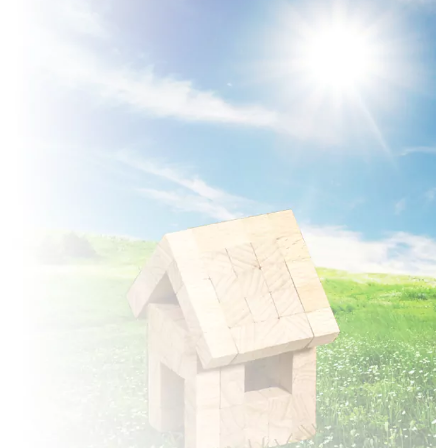
à
Erches
(80500)
2 TERRAINS CONSTRUCTIBLES
à
Estrées-Deniécourt
(80200)
1 TERRAIN CONSTRUCTIBLE
à
Falvy
(80190)
2 TERRAINS CONSTRUCTIBLES
à
Framerville-Rainecourt
(80131)
1 TERRAIN CONSTRUCTIBLE
à
Hamelet
(80800)
3 TERRAINS CONSTRUCTIBLES
à
Hangest-en-Santerre
(80134)
1 TERRAIN CONSTRUCTIBLE
à
Hargicourt
(80500)
2 TERRAINS CONSTRUCTIBLES
à
Hombleux
(80400)