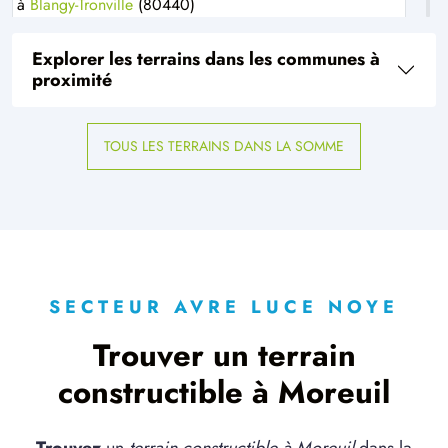
à
Blangy-Tronville
(80440)
2 TERRAINS CONSTRUCTIBLES
Explorer les terrains dans les communes à
à
Bonnay
(80800)
proximité
2 TERRAINS CONSTRUCTIBLES
à
Bosquel
(80160)
TOUS LES TERRAINS DANS LA SOMME
1 TERRAIN CONSTRUCTIBLE
à
Bouchoir
(80910)
5 TERRAINS CONSTRUCTIBLES
à
Bouillancourt-la-Bataille
(80500)
2 TERRAINS CONSTRUCTIBLES
à
Boves
(80440)
SECTEUR AVRE LUCE NOYE
2 TERRAINS CONSTRUCTIBLES
Trouver un terrain
à
Bussy-lès-Daours
(80800)
constructible à Moreuil
1 TERRAIN CONSTRUCTIBLE
à
Cagny
(80330)