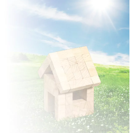
à
Dommartin
(80440)
1 TERRAIN CONSTRUCTIBLE
à
Dury
(80480)
3 TERRAINS CONSTRUCTIBLES
à
Démuin
(80110)
1 TERRAIN CONSTRUCTIBLE
à
Erches
(80500)
2 TERRAINS CONSTRUCTIBLES
à
Esclainvillers
(80250)
3 TERRAINS CONSTRUCTIBLES
à
Essertaux
(80160)
18 TERRAINS CONSTRUCTIBLES
à
Flers-sur-Noye
(80160)
14 TERRAINS CONSTRUCTIBLES
à
Fouilloy
(80800)