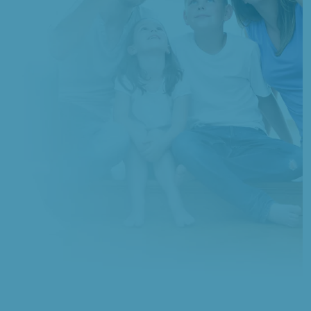
à
Vrély
(80170)
1 TERRAIN CONSTRUCTIBLE
à
Warsy
(80500)