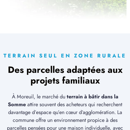
2 TERRAINS CONSTRUCTIBLES
à
Framerville-Rainecourt
(80131)
5 TERRAINS CONSTRUCTIBLES
à
Grivesnes
(80250)
4 TERRAINS CONSTRUCTIBLES
à
Hailles
(80110)
TERRAIN SEUL EN ZONE RURALE
1 TERRAIN CONSTRUCTIBLE
à
Hamelet
(80800)
Des parcelles adaptées aux
3 TERRAINS CONSTRUCTIBLES
projets familiaux
à
Hangest-en-Santerre
(80134)
1 TERRAIN CONSTRUCTIBLE
À Moreuil, le marché du
terrain à bâtir dans la
à
Hargicourt
(80500)
Somme
attire souvent des acheteurs qui recherchent
1 TERRAIN CONSTRUCTIBLE
davantage d’espace qu’en cœur d’agglomération. La
à
Hébécourt
(80680)
commune offre un environnement propice à des
2 TERRAINS CONSTRUCTIBLES
parcelles pensées pour une maison individuelle, avec