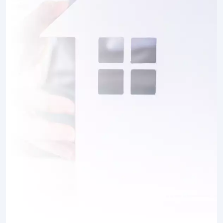
12 TERRAINS CONSTRUCTIBLES
à
Montdidier
(80500)
1 TERRAIN CONSTRUCTIBLE
à
Méharicourt
(80170)
1 TERRAIN CONSTRUCTIBLE
à
Méharicourt
(80170)
3 TERRAINS CONSTRUCTIBLES
à
Méricourt-sur-Somme
(80340)
1 TERRAIN CONSTRUCTIBLE
à
Mézières-en-Santerre
(80110)
4 TERRAINS CONSTRUCTIBLES
à
Oresmaux
(80160)
2 TERRAINS CONSTRUCTIBLES
à
Parvillers-le-Quesnoy
(80700)
4 TERRAINS CONSTRUCTIBLES