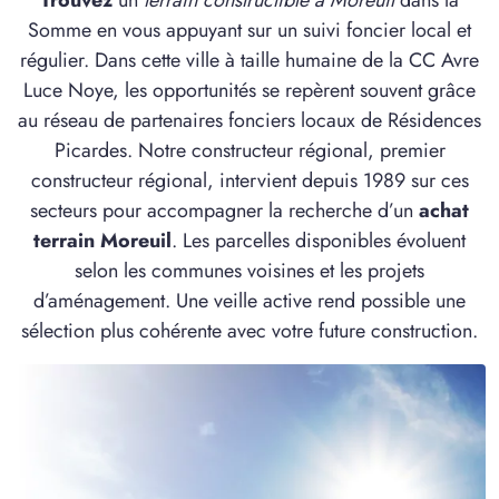
Trouvez
un
terrain constructible à Moreuil
dans la
1 TERRAIN CONSTRUCTIBLE
Somme en vous appuyant sur un suivi foncier local et
à
Cerisy
(80800)
régulier. Dans cette ville à taille humaine de la CC Avre
1 TERRAIN CONSTRUCTIBLE
Luce Noye, les opportunités se repèrent souvent grâce
à
Chaussoy-Epagny
(80250)
au réseau de partenaires fonciers locaux de Résidences
Picardes. Notre constructeur régional, premier
10 TERRAINS CONSTRUCTIBLES
à
Corbie
(80800)
constructeur régional, intervient depuis 1989 sur ces
secteurs pour accompagner la recherche d’un
achat
1 TERRAIN CONSTRUCTIBLE
terrain Moreuil
. Les parcelles disponibles évoluent
à
Coullemelle
(80250)
selon les communes voisines et les projets
8 TERRAINS CONSTRUCTIBLES
d’aménagement. Une veille active rend possible une
à
Daours
(80800)
sélection plus cohérente avec votre future construction.
3 TERRAINS CONSTRUCTIBLES
à
Davenescourt
(80500)
1 TERRAIN CONSTRUCTIBLE
à
Domart-sur-la-Luce
(80110)
1 TERRAIN CONSTRUCTIBLE