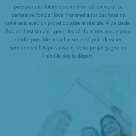
préparer une future construction
clé en main
. Le
11 TERRAINS CONSTRUCTIBLES
partenaire foncier local transmet ainsi des terrains
à
Saint-Fuscien
(80680)
cohérents avec un projet durable et réaliste. À ce stade,
3 TERRAINS CONSTRUCTIBLES
l’objectif est simple : gèrer les vérifications amont pour
à
Saint-Sauflieu
(80160)
rendre possible un achat sécurisé puis dessiner
1 TERRAIN CONSTRUCTIBLE
sereinement l’étape suivante. Votre projet gagne en
à
Thennes
(80110)
lisibilité dès le départ.
6 TERRAINS CONSTRUCTIBLES
à
Thézy-Glimont
(80440)
2 TERRAINS CONSTRUCTIBLES
à
Vecquemont
(80800)
3 TERRAINS CONSTRUCTIBLES
à
Vers-sur-Selles
(80480)
1 TERRAIN CONSTRUCTIBLE
à
Villers-Bretonneux
(80800)
1 TERRAIN CONSTRUCTIBLE