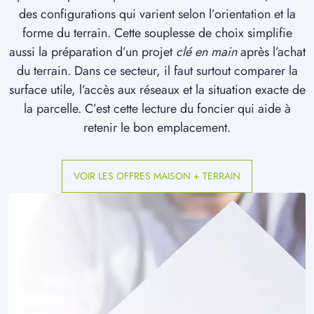
à
Jumel
(80250)
des configurations qui varient selon l’orientation et la
forme du terrain. Cette souplesse de choix simplifie
1 TERRAIN CONSTRUCTIBLE
aussi la préparation d’un projet
à
Lamotte-Brebière
(80450)
clé en main
après l’achat
du terrain. Dans ce secteur, il faut surtout comparer la
4 TERRAINS CONSTRUCTIBLES
surface utile, l’accès aux réseaux et la situation exacte de
à
Lamotte-Warfusée
(80800)
la parcelle. C’est cette lecture du foncier qui aide à
6 TERRAINS CONSTRUCTIBLES
retenir le bon emplacement.
à
Le Hamel
(80800)
6 TERRAINS CONSTRUCTIBLES
à
Le Quesnel
(80118)
VOIR LES OFFRES MAISON + TERRAIN
2 TERRAINS CONSTRUCTIBLES
à
Longueau
(80330)
1 TERRAIN CONSTRUCTIBLE
à
Marestmontiers
(80500)
2 TERRAINS CONSTRUCTIBLES
à
Maucourt
(80170)