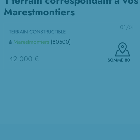
1 terrain correspondant à vos
Marestmontiers
01/
01
TERRAIN CONSTRUCTIBLE
à
Marestmontiers
(80500)
42 000 €
SOMME 80