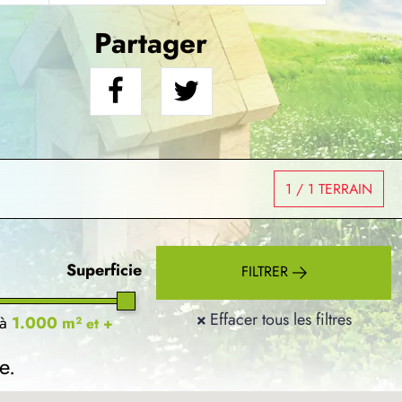
Partager
1
/ 1 TERRAIN
Superficie
FILTRER
×
Effacer tous les filtres
à
1.000 m²
et +
e.