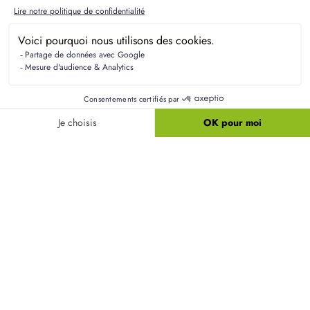
Questions fréquentes sur les
terrains à Ailly-sur-Noye
Quels raccordements sont nécessaires pour un
terrain à Ailly-sur-Noye ?
Pour un terrain à bâtir à Ailly-sur-Noye, les
raccordements aux réseaux d'eau, d'électricité et
d'assainissement sont généralement nécessaires.
Les coûts varient selon la distance aux
infrastructures existantes et sont à prévoir dans
votre budget.
Est-il possible de financer le terrain et la
construction avec un seul prêt ?