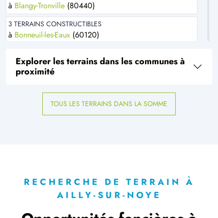
à
Blangy-Tronville
(80440)
3 TERRAINS CONSTRUCTIBLES
à
Bonneuil-les-Eaux
(60120)
1 TERRAIN CONSTRUCTIBLE
Explorer les terrains dans les communes à
à
Bonvillers
(60120)
proximité
2 TERRAINS CONSTRUCTIBLES
à
Bosquel
(80160)
TOUS LES TERRAINS DANS LA SOMME
5 TERRAINS CONSTRUCTIBLES
à
Bouillancourt-la-Bataille
(80500)
2 TERRAINS CONSTRUCTIBLES
à
Boves
(80440)
9 TERRAINS CONSTRUCTIBLES
à
Breteuil
(60120)
RECHERCHE DE TERRAIN À
AILLY-SUR-NOYE
2 TERRAINS CONSTRUCTIBLES
à
Bussy-lès-Daours
(80800)