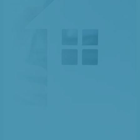
12 TERRAINS CONSTRUCTIBLES
à
Montdidier
(80500)
25 TERRAINS CONSTRUCTIBLES
à
Moreuil
(80110)
1 TERRAIN CONSTRUCTIBLE
à
Mézières-en-Santerre
(80110)
4 TERRAINS CONSTRUCTIBLES
à
Oresmaux
(80160)
1 TERRAIN CONSTRUCTIBLE
à
Plachy-Buyon
(80160)
10 TERRAINS CONSTRUCTIBLES
à
Pont-de-Metz
(80480)
1 TERRAIN CONSTRUCTIBLE
à
Rivery
(80136)