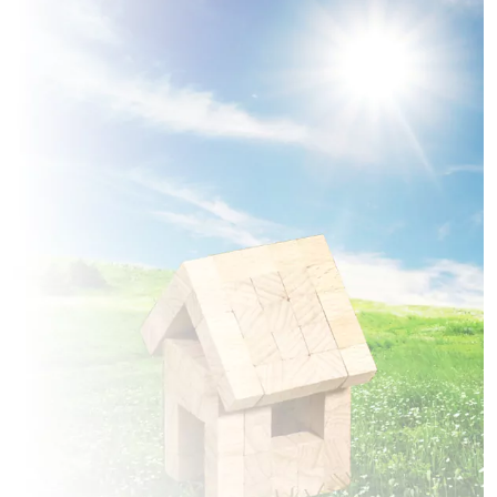
à
Davenescourt
(80500)
1 TERRAIN CONSTRUCTIBLE
à
Domart-sur-la-Luce
(80110)
1 TERRAIN CONSTRUCTIBLE
à
Dommartin
(80440)
1 TERRAIN CONSTRUCTIBLE
à
Dury
(80480)
3 TERRAINS CONSTRUCTIBLES
à
Démuin
(80110)
2 TERRAINS CONSTRUCTIBLES
à
Esclainvillers
(80250)
3 TERRAINS CONSTRUCTIBLES
à
Essertaux
(80160)
18 TERRAINS CONSTRUCTIBLES
à
Flers-sur-Noye
(80160)