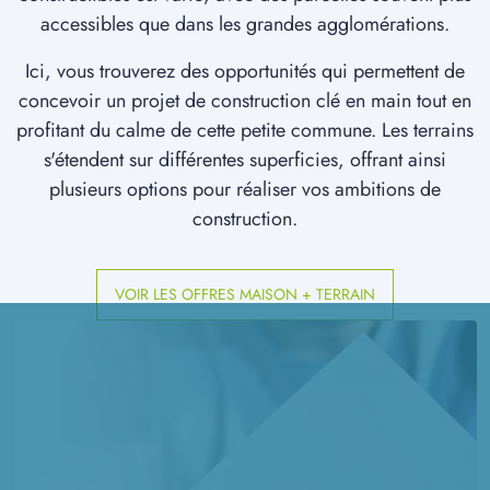
à
Jumel
(80250)
accessibles que dans les grandes agglomérations.
8 TERRAINS CONSTRUCTIBLES
Ici, vous trouverez des opportunités qui permettent de
à
La Hérelle
(60120)
concevoir un projet de construction clé en main tout en
profitant du calme de cette petite commune. Les terrains
1 TERRAIN CONSTRUCTIBLE
à
Lamotte-Brebière
(80450)
s'étendent sur différentes superficies, offrant ainsi
plusieurs options pour réaliser vos ambitions de
1 TERRAIN CONSTRUCTIBLE
construction.
à
Le Crocq
(60120)
6 TERRAINS CONSTRUCTIBLES
à
Le Quesnel
(80118)
VOIR LES OFFRES MAISON + TERRAIN
2 TERRAINS CONSTRUCTIBLES
à
Loeuilly
(80160)
2 TERRAINS CONSTRUCTIBLES
à
Longueau
(80330)
1 TERRAIN CONSTRUCTIBLE
à
Marestmontiers
(80500)