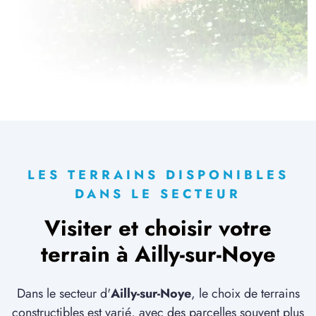
14 TERRAINS CONSTRUCTIBLES
à
Fouilloy
(80800)
5 TERRAINS CONSTRUCTIBLES
à
Grivesnes
(80250)
4 TERRAINS CONSTRUCTIBLES
à
Hailles
(80110)
3 TERRAINS CONSTRUCTIBLES
à
Hangest-en-Santerre
(80134)
LES TERRAINS DISPONIBLES
6 TERRAINS CONSTRUCTIBLES
DANS LE SECTEUR
à
Hardivillers
(60120)
Visiter et choisir votre
1 TERRAIN CONSTRUCTIBLE
à
Hargicourt
(80500)
terrain à Ailly-sur-Noye
1 TERRAIN CONSTRUCTIBLE
à
Hébécourt
(80680)
Dans le secteur d'
Ailly-sur-Noye
, le choix de terrains
constructibles est varié, avec des parcelles souvent plus
2 TERRAINS CONSTRUCTIBLES