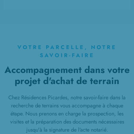
2 TERRAINS CONSTRUCTIBLES
à
Rocquencourt
(60120)
1 TERRAIN CONSTRUCTIBLE
à
Rumigny
(80680)
2 TERRAINS CONSTRUCTIBLES
à
Sains-en-Amiénois
(80680)
VOTRE PARCELLE, NOTRE
11 TERRAINS CONSTRUCTIBLES
SAVOIR-FAIRE
à
Saint-Fuscien
(80680)
Accompagnement dans votre
3 TERRAINS CONSTRUCTIBLES
projet d'achat de terrain
à
Saint-Sauflieu
(80160)
1 TERRAIN CONSTRUCTIBLE
à
Saleux
(80480)
Chez Résidences Picardes, notre savoir-faire dans la
recherche de terrains vous accompagne à chaque
8 TERRAINS CONSTRUCTIBLES
étape. Nous prenons en charge la prospection, les
à
Saveuse
(80730)
visites et la préparation des documents nécessaires
1 TERRAIN CONSTRUCTIBLE
jusqu'à la signature de l'acte notarié.
à
Thennes
(80110)