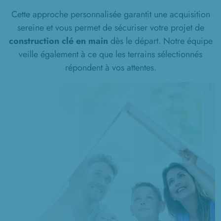
Cette approche personnalisée garantit une acquisition
6 TERRAINS CONSTRUCTIBLES
sereine et vous permet de sécuriser votre projet de
à
Thézy-Glimont
(80440)
construction clé en main
dès le départ. Notre équipe
1 TERRAIN CONSTRUCTIBLE
veille également à ce que les terrains sélectionnés
à
Troussencourt
(60120)
répondent à vos attentes.
2 TERRAINS CONSTRUCTIBLES
à
Vecquemont
(80800)
3 TERRAINS CONSTRUCTIBLES
à
Vers-sur-Selles
(80480)
1 TERRAIN CONSTRUCTIBLE
à
Villers-Bretonneux
(80800)