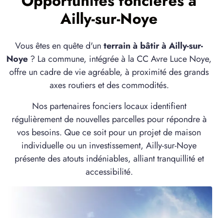
Opportunités foncières à
1 TERRAIN CONSTRUCTIBLE
Ailly-sur-Noye
à
Cagny
(80330)
1 TERRAIN CONSTRUCTIBLE
Vous êtes en quête d'un
terrain à bâtir à Ailly-sur-
à
Chaussoy-Epagny
(80250)
Noye
? La commune, intégrée à la CC Avre Luce Noye,
2 TERRAINS CONSTRUCTIBLES
offre un cadre de vie agréable, à proximité des grands
à
Chepoix
(60120)
axes routiers et des commodités.
22 TERRAINS CONSTRUCTIBLES
Nos partenaires fonciers locaux identifient
à
Conty
(80160)
régulièrement de nouvelles parcelles pour répondre à
4 TERRAINS CONSTRUCTIBLES
vos besoins. Que ce soit pour un projet de maison
à
Cormeilles
(60120)
individuelle ou un investissement, Ailly-sur-Noye
1 TERRAIN CONSTRUCTIBLE
présente des atouts indéniables, alliant tranquillité et
à
Coullemelle
(80250)
accessibilité.
8 TERRAINS CONSTRUCTIBLES
à
Daours
(80800)
3 TERRAINS CONSTRUCTIBLES