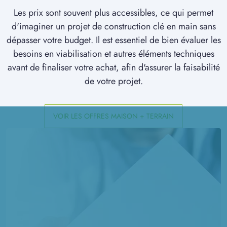
à
Marestmontiers
(80500)
Les prix sont souvent plus accessibles, ce qui permet
d'imaginer un projet de construction clé en main sans
25 TERRAINS CONSTRUCTIBLES
à
Moreuil
(80110)
dépasser votre budget. Il est essentiel de bien évaluer les
besoins en viabilisation et autres éléments techniques
1 TERRAIN CONSTRUCTIBLE
avant de finaliser votre achat, afin d'assurer la faisabilité
à
Mortemer
(60490)
de votre projet.
1 TERRAIN CONSTRUCTIBLE
à
Moyenneville
(60190)
VOIR LES OFFRES MAISON + TERRAIN
1 TERRAIN CONSTRUCTIBLE
à
Mézières-en-Santerre
(80110)
2 TERRAINS CONSTRUCTIBLES
à
Parvillers-le-Quesnoy
(80700)
3 TERRAINS CONSTRUCTIBLES
à
Ressons-sur-Matz
(60490)
2 TERRAINS CONSTRUCTIBLES
à
Rocquencourt
(60120)