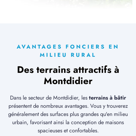
2 TERRAINS CONSTRUCTIBLES
à
Jumel
(80250)
8 TERRAINS CONSTRUCTIBLES
à
La Hérelle
(60120)
2 TERRAINS CONSTRUCTIBLES
AVANTAGES FONCIERS EN
à
La Neuville-Roy
(60190)
MILIEU RURAL
2 TERRAINS CONSTRUCTIBLES
Des terrains attractifs à
à
Le Frestoy-Vaux
(60420)
Montdidier
6 TERRAINS CONSTRUCTIBLES
à
Le Quesnel
(80118)
1 TERRAIN CONSTRUCTIBLE
Dans le secteur de Montdidier, les
terrains à bâtir
à
Lieuvillers
(60130)
présentent de nombreux avantages. Vous y trouverez
généralement des surfaces plus grandes qu'en milieu
6 TERRAINS CONSTRUCTIBLES
à
Maignelay-Montigny
(60420)
urbain, favorisant ainsi la conception de maisons
spacieuses et confortables.
1 TERRAIN CONSTRUCTIBLE