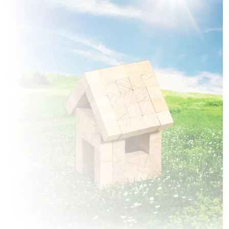
à
Démuin
(80110)
1 TERRAIN CONSTRUCTIBLE
à
Erches
(80500)
2 TERRAINS CONSTRUCTIBLES
à
Esclainvillers
(80250)
2 TERRAINS CONSTRUCTIBLES
à
Godenvillers
(60420)
5 TERRAINS CONSTRUCTIBLES
à
Grivesnes
(80250)
4 TERRAINS CONSTRUCTIBLES
à
Hailles
(80110)
3 TERRAINS CONSTRUCTIBLES
à
Hangest-en-Santerre
(80134)
1 TERRAIN CONSTRUCTIBLE
à
Hargicourt
(80500)