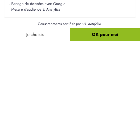
terrains à Montdidier
Comment l'orientation d'un terrain influence-t-
elle la construction d'une maison ?
L'orientation du terrain à Montdidier joue un rôle
crucial dans la conception de votre maison. Elle
peut influencer la luminosité naturelle et la gestion
des énergies, permettant ainsi d'optimiser le
confort thermique de votre habitat.
Pourquoi est-il essentiel de réaliser une étude de
sol avant d'acheter un terrain ?
Quelles différences existe-t-il entre un terrain en
lotissement et un terrain isolé ?