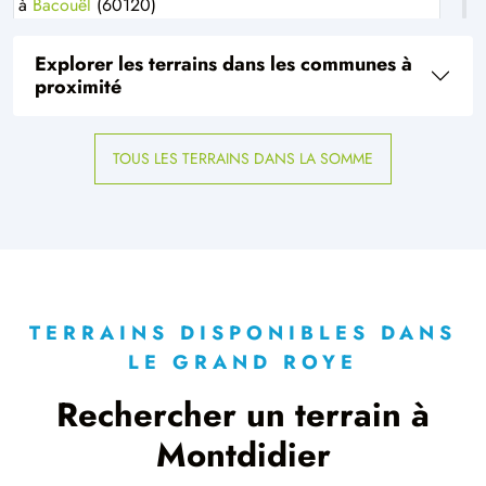
à
Bacouël
(60120)
1 TERRAIN CONSTRUCTIBLE
Explorer les terrains dans les communes à
à
Beauvoir
(60120)
proximité
2 TERRAINS CONSTRUCTIBLES
à
Berteaucourt-lès-Thennes
(80110)
TOUS LES TERRAINS DANS LA SOMME
1 TERRAIN CONSTRUCTIBLE
à
Bonvillers
(60120)
1 TERRAIN CONSTRUCTIBLE
à
Bouchoir
(80910)
5 TERRAINS CONSTRUCTIBLES
à
Bouillancourt-la-Bataille
(80500)
TERRAINS DISPONIBLES DANS
LE GRAND ROYE
1 TERRAIN CONSTRUCTIBLE
à
Boulogne-la-Grasse
(60490)
Rechercher un terrain à
9 TERRAINS CONSTRUCTIBLES
Montdidier
à
Breteuil
(60120)