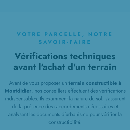
à
Tilloloy
(80700)
2 TERRAINS CONSTRUCTIBLES
à
Tricot
(60420)
1 TERRAIN CONSTRUCTIBLE
VOTRE PARCELLE, NOTRE
à
Vrély
(80170)
SAVOIR-FAIRE
1 TERRAIN CONSTRUCTIBLE
Vérifications techniques
à
Warsy
(80500)
avant l'achat d'un terrain
2 TERRAINS CONSTRUCTIBLES
à
Wavignies
(60130)
Avant de vous proposer un
terrain constructible à
Montdidier
, nos conseillers effectuent des vérifications
indispensables. Ils examinent la nature du sol, s'assurent
de la présence des raccordements nécessaires et
analysent les documents d'urbanisme pour vérifier la
constructibilité.