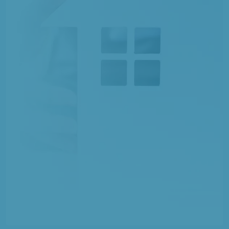
1 TERRAIN CONSTRUCTIBLE
à
Roiglise
(80700)
1 TERRAIN CONSTRUCTIBLE
à
Rouvroy-en-Santerre
(80170)
10 TERRAINS CONSTRUCTIBLES
à
Roye
(80700)
1 TERRAIN CONSTRUCTIBLE
à
Sains-Morainvillers
(60420)
5 TERRAINS CONSTRUCTIBLES
à
Saint-Just-en-Chaussée
(60130)
2 TERRAINS CONSTRUCTIBLES
à
Saint-Martin-aux-Bois
(60420)
1 TERRAIN CONSTRUCTIBLE
à
Thennes
(80110)
1 TERRAIN CONSTRUCTIBLE