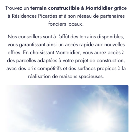
1 TERRAIN CONSTRUCTIBLE
Trouvez un
terrain constructible à Montdidier
grâce
à
Chaussoy-Epagny
(80250)
à Résidences Picardes et à son réseau de partenaires
2 TERRAINS CONSTRUCTIBLES
fonciers locaux.
à
Chepoix
(60120)
Nos conseillers sont à l'affût des terrains disponibles,
1 TERRAIN CONSTRUCTIBLE
vous garantissant ainsi un accès rapide aux nouvelles
à
Conchy-les-Pots
(60490)
offres. En choisissant Montdidier, vous aurez accès à
1 TERRAIN CONSTRUCTIBLE
des parcelles adaptées à votre projet de construction,
à
Coullemelle
(80250)
avec des prix compétitifs et des surfaces propices à la
3 TERRAINS CONSTRUCTIBLES
réalisation de maisons spacieuses.
à
Davenescourt
(80500)
1 TERRAIN CONSTRUCTIBLE
à
Domart-sur-la-Luce
(80110)
1 TERRAIN CONSTRUCTIBLE
à
Dommartin
(80440)
3 TERRAINS CONSTRUCTIBLES