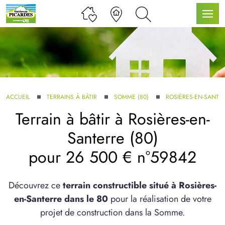
LLE GAMME
ACCUEIL
TERRAINS À BÂTIR
SOMME (80)
ROSIÈRES-EN-SANTE
Terrain à bâtir à Rosières-en-
U SERVICE BDL EXTENSION
Santerre (80)
pour 26 500 € n°59842
Découvrez ce
terrain constructible situé à Rosières-
en-Santerre dans le 80
pour la réalisation de votre
UX ARTICLES
projet de construction dans la Somme.