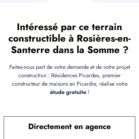
1 TERRAIN CONSTRUCTIBLE
à
Bouchoir
(80910)
Intéressé par ce terrain
5 TERRAINS CONSTRUCTIBLES
à
Bouillancourt-la-Bataille
(80500)
constructible à Rosières-en-
4 TERRAINS CONSTRUCTIBLES
Santerre dans la Somme ?
à
Brie
(80200)
2 TERRAINS CONSTRUCTIBLES
Faites-nous part de votre demande et de votre projet
à
Cappy
(80340)
construction : Résidences Picardes, premier
5 TERRAINS CONSTRUCTIBLES
constructeur de maisons en Picardie, réalise votre
à
Carnoy
(80300)
étude gratuite
!
1 TERRAIN CONSTRUCTIBLE
à
Cerisy
(80800)
7 TERRAINS CONSTRUCTIBLES
à
Chaulnes
(80320)
Directement en agence
4 TERRAINS CONSTRUCTIBLES