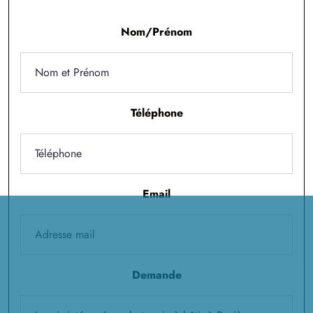
1 TERRAIN CONSTRUCTIBLE
à
Ennemain
(80200)
Nom/Prénom
1 TERRAIN CONSTRUCTIBLE
à
Erches
(80500)
2 TERRAINS CONSTRUCTIBLES
Téléphone
à
Estrées-Deniécourt
(80200)
1 TERRAIN CONSTRUCTIBLE
à
Falvy
(80190)
14 TERRAINS CONSTRUCTIBLES
Email
à
Fouilloy
(80800)
2 TERRAINS CONSTRUCTIBLES
à
Framerville-Rainecourt
(80131)
1 TERRAIN CONSTRUCTIBLE
Demande
à
Hamelet
(80800)
3 TERRAINS CONSTRUCTIBLES