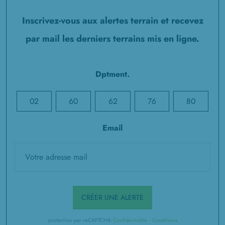
à
Méharicourt
(80170)
Inscrivez-vous aux alertes terrain et recevez
1 TERRAIN CONSTRUCTIBLE
par mail les derniers terrains mis en ligne.
à
Méharicourt
(80170)
1 TERRAIN CONSTRUCTIBLE
à
Méricourt-l'Abbé
(80113)
Dptment.
3 TERRAINS CONSTRUCTIBLES
à
Méricourt-sur-Somme
(80340)
02
60
62
76
80
1 TERRAIN CONSTRUCTIBLE
Email
à
Mézières-en-Santerre
(80110)
1 TERRAIN CONSTRUCTIBLE
à
Nesle
(80190)
5 TERRAINS CONSTRUCTIBLES
à
Ognolles
(60310)
CRÉER UNE ALERTE
1 TERRAIN CONSTRUCTIBLE
à
Pargny
(80190)
protection par reCAPTCHA
Confidentialité
-
Conditions