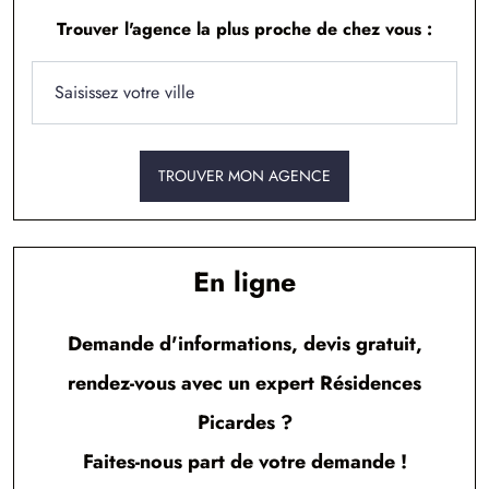
à
Chuignolles
(80340)
Trouver l'agence la plus proche de chez vous :
2 TERRAINS CONSTRUCTIBLES
à
Cléry-sur-Somme
(80200)
10 TERRAINS CONSTRUCTIBLES
à
Corbie
(80800)
TROUVER MON AGENCE
2 TERRAINS CONSTRUCTIBLES
à
Curchy
(80190)
3 TERRAINS CONSTRUCTIBLES
à
Davenescourt
(80500)
En ligne
1 TERRAIN CONSTRUCTIBLE
à
Dernancourt
(80300)
Demande d'informations, devis gratuit,
rendez-vous avec un expert Résidences
1 TERRAIN CONSTRUCTIBLE
à
Domart-sur-la-Luce
(80110)
Picardes ?
3 TERRAINS CONSTRUCTIBLES
Faites-nous part de votre demande !
à
Démuin
(80110)