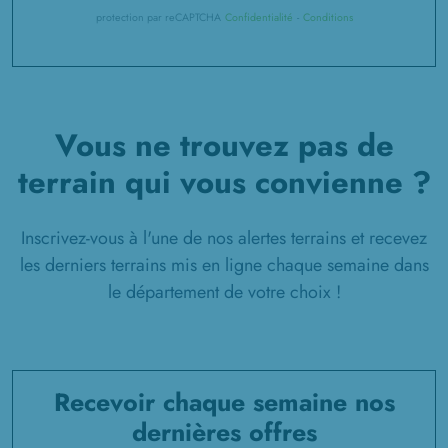
protection par reCAPTCHA
Confidentialité
-
Conditions
3 TERRAINS CONSTRUCTIBLES
à
Lihons
(80320)
1 TERRAIN CONSTRUCTIBLE
à
Marchélepot
(80200)
Vous ne trouvez pas de
1 TERRAIN CONSTRUCTIBLE
à
Marestmontiers
(80500)
terrain qui vous convienne ?
2 TERRAINS CONSTRUCTIBLES
à
Maucourt
(80170)
Inscrivez-vous à l'une de nos alertes terrains et recevez
les derniers terrains mis en ligne chaque semaine dans
2 TERRAINS CONSTRUCTIBLES
à
Morchain
(80190)
le département de votre choix !
25 TERRAINS CONSTRUCTIBLES
à
Moreuil
(80110)
10 TERRAINS CONSTRUCTIBLES
Recevoir chaque semaine nos
à
Méaulte
(80300)
dernières offres
1 TERRAIN CONSTRUCTIBLE