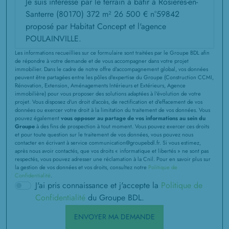
à
Hangest-en-Santerre
(80134)
1 TERRAIN CONSTRUCTIBLE
à
Hargicourt
(80500)
Les informations recueillies sur ce formulaire sont traitées par le Groupe BDL afin
1 TERRAIN CONSTRUCTIBLE
de répondre à votre demande et de vous accompagner dans votre projet
à
Hem-Monacu
(80360)
immobilier. Dans le cadre de notre offre d'accompagnement global, vos données
peuvent être partagées entre les pôles d'expertise du Groupe (Construction CCMI,
Rénovation, Extension, Aménagements Intérieurs et Extérieurs, Agence
4 TERRAINS CONSTRUCTIBLES
immobilière) pour vous proposer des solutions adaptées à l'évolution de votre
à
Lamotte-Warfusée
(80800)
projet. Vous disposez d'un droit d'accès, de rectification et d'effacement de vos
données ou exercer votre droit à la limitation du traitement de vos données. Vous
6 TERRAINS CONSTRUCTIBLES
pouvez également
vous opposer au partage de vos informations au sein du
Groupe
à des fins de prospection à tout moment. Vous pouvez exercer ces droits
à
Le Hamel
(80800)
et pour toute question sur le traitement de vos données, vous pouvez nous
contacter en écrivant à service communication@groupebdl.fr. Si vous estimez,
6 TERRAINS CONSTRUCTIBLES
après nous avoir contactés, que vos droits « informatique et libertés » ne sont pas
respectés, vous pouvez adresser une réclamation à la Cnil. Pour en savoir plus sur
à
Le Quesnel
(80118)
la gestion de vos données et vos droits, consultez notre
Politique de
Confidentialité
.
2 TERRAINS CONSTRUCTIBLES
J'ai pris connaissance et j'accepte la
Politique de
à
Liancourt-Fosse
(80700)
Confidentialité
du Groupe BDL.
2 TERRAINS CONSTRUCTIBLES
ENVOYER MA DEMANDE
à
Licourt
(80320)