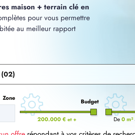
res maison + terrain clé en
mplètes pour vous permettre
bitée au meilleur rapport
 (02)
Zone
Budget
200.000 €
De
0 m²
et +
cun offre
répondant à vos critères de recher