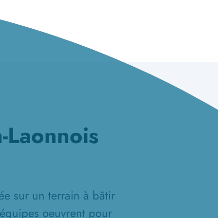
n-Laonnois
e sur un terrain à bâtir
 équipes oeuvrent pour