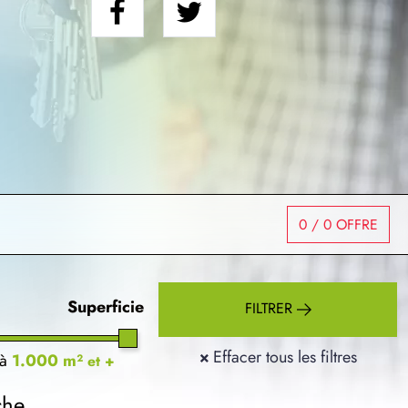
0
/ 0 OFFRE
Superficie
FILTRER
×
Effacer tous les filtres
à
1.000 m²
et +
che.