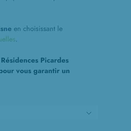
isne
en choisissant le
uelles
.
s Résidences Picardes
pour vous garantir un