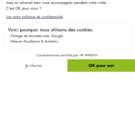
Résidences Picardes est le 1er constructeur régional de
maisons individuelles dans la Picardie
Liens utiles
Nos maisons
Nos terrains
Alertes terrain
Nos maisons + terrains
Newsletter
Financement
Mentions légales
Nos agences
Vie privée
Plan du site
Filiales