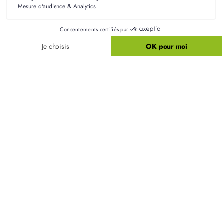
construction à Billy-sur-Aisne
Quelles sont les principales étapes d'un projet
de construction à Billy-sur-Aisne ?
Un projet de construction passe par plusieurs
étapes clés : la recherche du terrain, la conception
des plans, l'obtention des autorisations, et enfin, la
construction elle-même. Résidences Picardes vous
accompagne tout au long de ce processus pour
vous garantir une expérience sereine.
Quel est le délai entre la signature et
l'emménagement dans une maison à Billy-sur-
Aisne ?