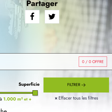
Partager
0
/ 0 OFFRE
Superficie
FILTRER
×
Effacer tous les filtres
à
1.000 m²
et +
che.