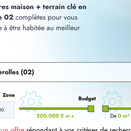
res maison + terrain clé en
le 02
complètes pour vous
 à être habitée au meilleur
rolles (02)
Zone
Budget
200.000 €
De
0 m²
et +
cun offre
répondant à vos critères de recher