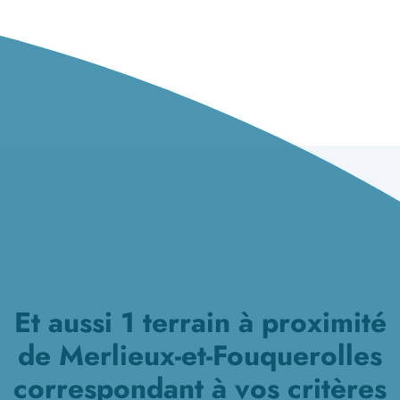
Et aussi 1 terrain à proximité
de Merlieux-et-Fouquerolles
correspondant à vos critères