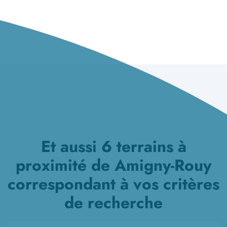
Et aussi 6 terrains à
proximité de Amigny-Rouy
correspondant à vos critères
de recherche