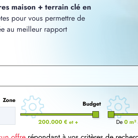
res maison + terrain clé en
es pour vous permettre de
ée au meilleur rapport
Zone
Budget
200.000 €
De
0 m²
et +
cun offre
répondant à vos critères de recher