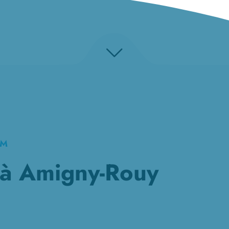
KM
 à Amigny-Rouy