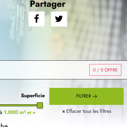
Partager
0
/ 0 OFFRE
Superficie
FILTRER
×
Effacer tous les filtres
à
1.000 m²
et +
che.