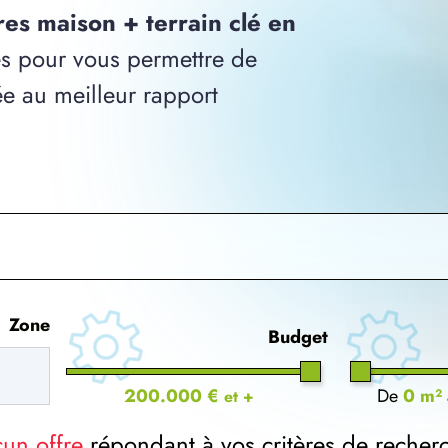
res maison + terrain clé en
s pour vous permettre de
ée au meilleur rapport
Zone
Budget
200.000 €
De
0 m²
et +
cun offre
répondant à vos critères de recher