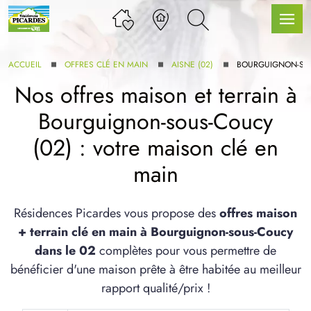
ACCUEIL
OFFRES CLÉ EN MAIN
AISNE (02)
BOURGUIGNON-SO
Nos offres maison et terrain à
Bourguignon-sous-Coucy
LLE GAMME
(02) : votre maison clé en
main
U SERVICE BDL EXTENSION
Résidences Picardes vous propose des
offres maison
+ terrain clé en main à Bourguignon-sous-Coucy
dans le 02
complètes pour vous permettre de
bénéficier d'une maison prête à être habitée au meilleur
UX ARTICLES
rapport qualité/prix !