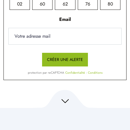
02
60
62
76
80
Email
CRÉER UNE ALERTE
protection par reCAPTCHA
Confidentialité
-
Conditions