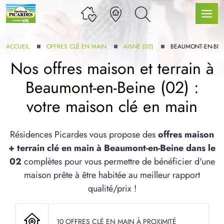
ACCUEIL
OFFRES CLÉ EN MAIN
AISNE (02)
BEAUMONT-EN-BEI
Nos offres maison et terrain à
Beaumont-en-Beine (02) :
LLE GAMME
votre maison clé en main
U SERVICE BDL EXTENSION
Résidences Picardes vous propose des
offres maison
+ terrain clé en main à Beaumont-en-Beine dans le
02
complètes pour vous permettre de bénéficier d'une
maison prête à être habitée au meilleur rapport
qualité/prix !
UX ARTICLES
10 OFFRES CLÉ EN MAIN À PROXIMITÉ