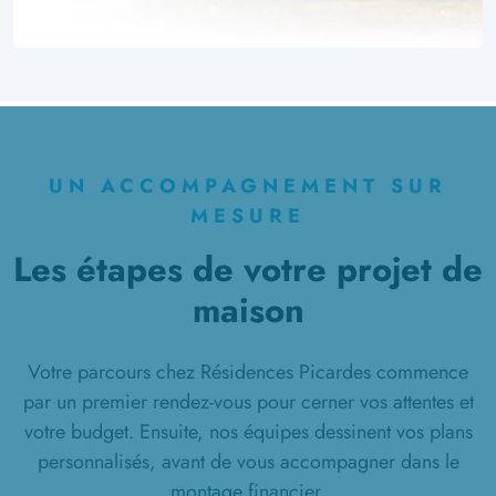
UN ACCOMPAGNEMENT SUR
MESURE
Les étapes de votre projet de
maison
Votre parcours chez Résidences Picardes commence
par un premier rendez-vous pour cerner vos attentes et
votre budget. Ensuite, nos équipes dessinent vos plans
personnalisés, avant de vous accompagner dans le
montage financier.