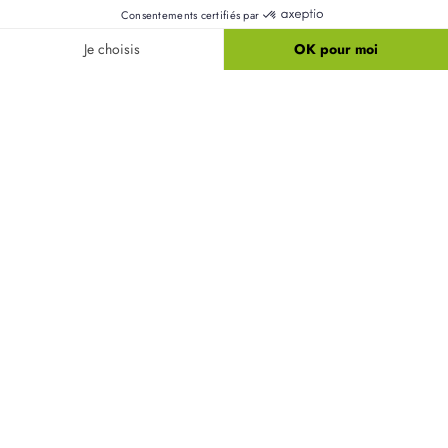
Nos terrains
Alertes terrain
Nos maisons + terrains
Newsletter
Financement
Mentions légales
Nos agences
Vie privée
Plan du site
Filiales