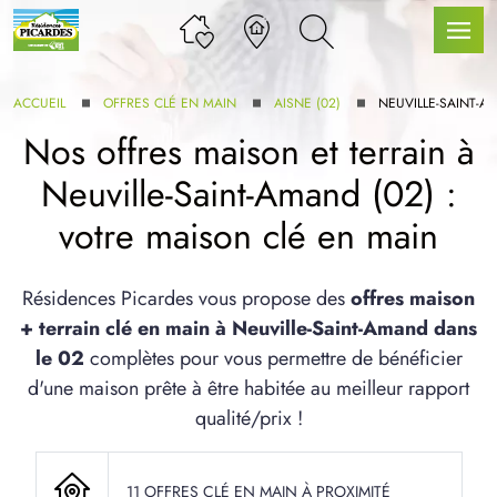
ACCUEIL
OFFRES CLÉ EN MAIN
AISNE (02)
NEUVILLE-SAINT-
Nos offres maison et terrain à
Neuville-Saint-Amand (02) :
LLE GAMME
votre maison clé en main
U SERVICE BDL EXTENSION
Résidences Picardes vous propose des
offres maison
+ terrain clé en main à Neuville-Saint-Amand dans
le 02
complètes pour vous permettre de bénéficier
d'une maison prête à être habitée au meilleur rapport
qualité/prix !
UX ARTICLES
11 OFFRES CLÉ EN MAIN À PROXIMITÉ