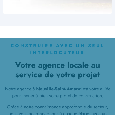
CONSTRUIRE AVEC UN SEUL
INTERLOCUTEUR
Votre agence locale au
service de votre projet
Notre agence à
Neuville-Saint-Amand
est votre alliée
pour mener à bien votre projet de construction.
Grâce à notre connaissance approfondie du secteur,
nous vous accompagnons à chaque étape, avec un