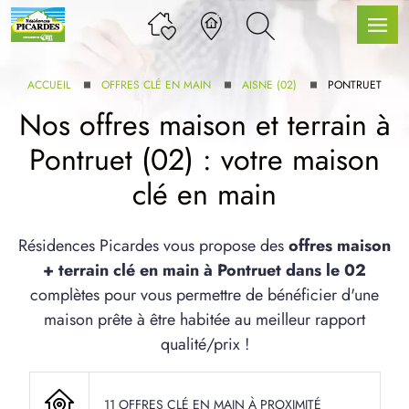
ACCUEIL
OFFRES CLÉ EN MAIN
AISNE (02)
PONTRUET
Nos offres maison et terrain à
Pontruet (02) : votre maison
LLE GAMME
clé en main
U SERVICE BDL EXTENSION
Résidences Picardes vous propose des
offres maison
+ terrain clé en main à Pontruet dans le 02
complètes pour vous permettre de bénéficier d'une
maison prête à être habitée au meilleur rapport
qualité/prix !
UX ARTICLES
11 OFFRES CLÉ EN MAIN À PROXIMITÉ