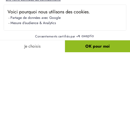
Pour bien s'intégrer dans un nouveau quartier,
participez aux activités locales et engagez la
conversation avec vos voisins. Les projets
communautaires sont souvent un excellent moyen
de créer des liens et de se familiariser avec la vie
du quartier.
Quels aménagements restent à faire après la
construction ?
Est-il possible de modifier les plans d'un modèle
catalogue ?