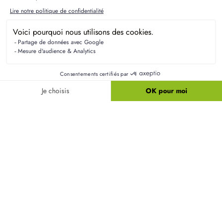
Résidences Picardes est le 1er constructeur régional de
maisons individuelles dans la Picardie
Liens utiles
Nos maisons
Nos terrains
Alertes terrain
Nos maisons + terrains
Newsletter
Financement
Mentions légales
Nos agences
Vie privée
Plan du site
Filiales