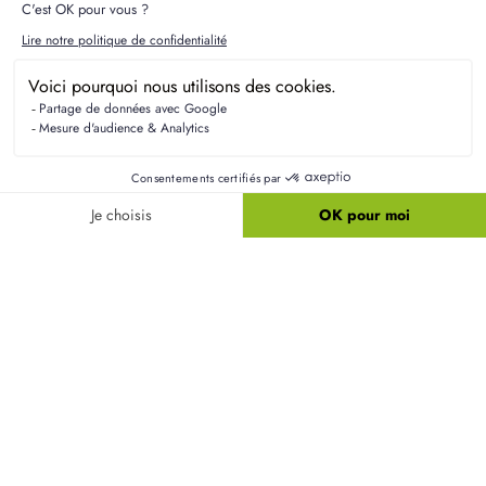
Les maisons conformes à la norme RE2020 à
Chevregny
garantissent une performance
énergétique optimale, avec des équipements
permettant de réduire les consommations
d'énergie tout en maintenant le confort thermique.
Ces maisons utilisent des matériaux et des
technologies à la pointe pour répondre aux
exigences environnementales actuelles.
Quelle plus-value espérer pour une maison
neuve dans ce secteur ?
Quelles garanties offrent les normes RE2020
pour votre maison ?