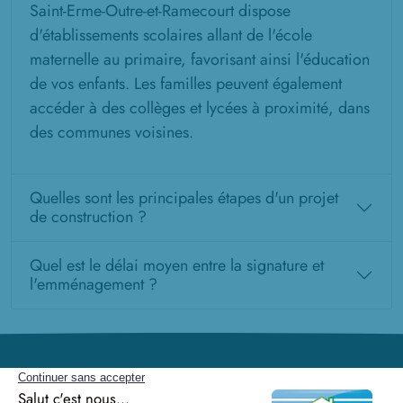
Saint-Erme-Outre-et-Ramecourt dispose
d'établissements scolaires allant de l'école
maternelle au primaire, favorisant ainsi l'éducation
de vos enfants. Les familles peuvent également
accéder à des collèges et lycées à proximité, dans
des communes voisines.
Quelles sont les principales étapes d'un projet
de construction ?
Quel est le délai moyen entre la signature et
l'emménagement ?