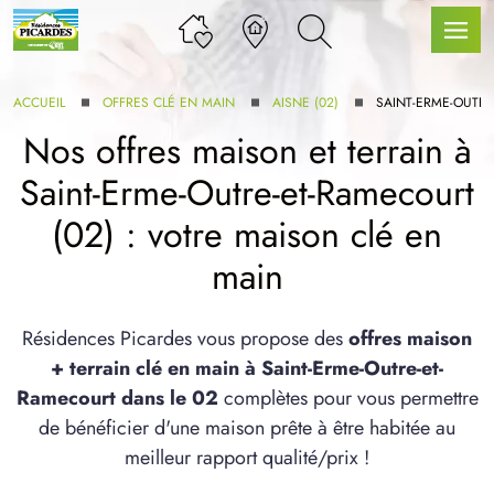
ACCUEIL
OFFRES CLÉ EN MAIN
AISNE (02)
SAINT-ERME-OUTR
Nos offres maison et terrain à
Saint-Erme-Outre-et-Ramecourt
LLE GAMME
(02) : votre maison clé en
main
U SERVICE BDL EXTENSION
Résidences Picardes vous propose des
offres maison
+ terrain clé en main à Saint-Erme-Outre-et-
Ramecourt dans le 02
complètes pour vous permettre
de bénéficier d'une maison prête à être habitée au
UX ARTICLES
meilleur rapport qualité/prix !