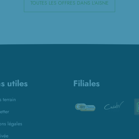
TOUTES LES OFFRES DANS L'AISNE
s utiles
Filiales
s terrain
etter
ons légales
ivée