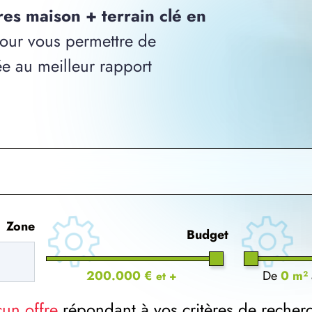
res maison + terrain clé en
our vous permettre de
ée au meilleur rapport
Zone
Budget
200.000 €
De
0 m²
et +
cun offre
répondant à vos critères de recher