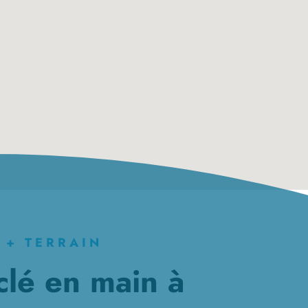
 + TERRAIN
clé en main à