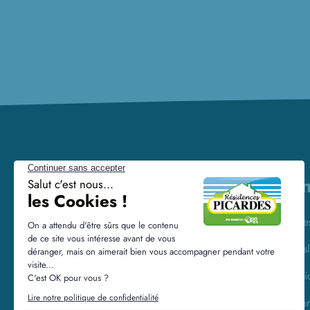
Lien
Alerte
Newsl
Résidences Picardes est le 1er
Menti
constructeur régional de maisons
individuelles dans la Picardie
Vie pr