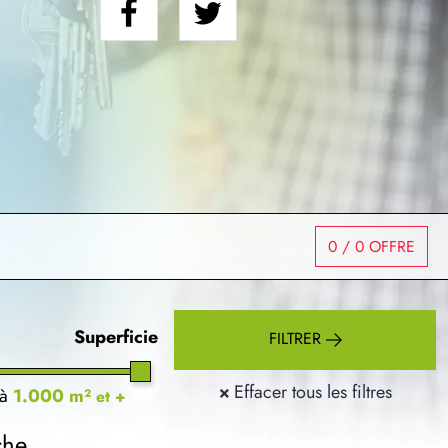
0
/ 0 OFFRE
Superficie
FILTRER
×
Effacer tous les filtres
à
1.000 m²
et +
che.