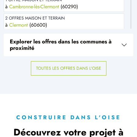
à
Cambronne-lès-Clermont
(60290)
2 OFFRES MAISON ET TERRAIN
à
Clermont
(60600)
1 OFFRE MAISON ET TERRAIN
Explorer les offres dans les communes à
à
Goincourt
(60000)
proximité
1 OFFRE MAISON ET TERRAIN
à
Saint-Aubin-sous-Erquery
(60600)
TOUTES LES OFFRES DANS L'OISE
1 OFFRE MAISON ET TERRAIN
à
Saint-Paul
(60650)
CONSTRUIRE DANS L'OISE
Découvrez votre projet à