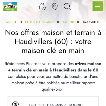
ACCUEIL
OFFRES CLÉ EN MAIN
OISE (60)
HAUDIVILLERS
Nos offres maison et terrain à
Haudivillers (60) : votre
LLE GAMME
maison clé en main
U SERVICE BDL EXTENSION
Résidences Picardes vous propose des
offres maison
+ terrain clé en main à Haudivillers dans le 60
complètes pour vous permettre de bénéficier d'une
maison prête à être habitée au meilleur rapport
qualité/prix !
UX ARTICLES
11 OFFRES CLÉ EN MAIN À PROXIMITÉ