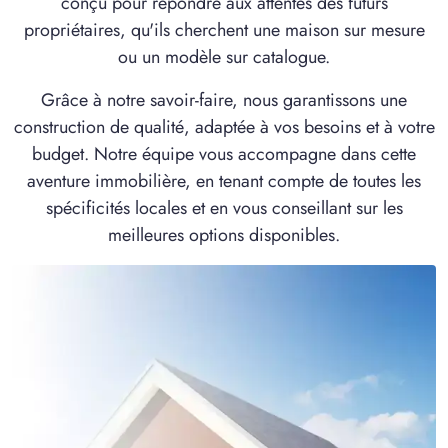
conçu pour répondre aux attentes des futurs
2 OFFRES MAISON ET TERRAIN
propriétaires, qu'ils cherchent une maison sur mesure
à
Verneuil-en-Halatte
(60550)
ou un modèle sur catalogue.
Grâce à notre savoir-faire, nous garantissons une
construction de qualité, adaptée à vos besoins et à votre
budget. Notre équipe vous accompagne dans cette
aventure immobilière, en tenant compte de toutes les
spécificités locales et en vous conseillant sur les
meilleures options disponibles.