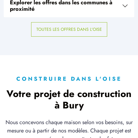
Explorer les offres dans les communes à
à
Clermont
(60600)
proximité
1 OFFRE MAISON ET TERRAIN
à
Fosseuse
(60540)
TOUTES LES OFFRES DANS L'OISE
3 OFFRES MAISON ET TERRAIN
à
Gouvieux
(60270)
1 OFFRE MAISON ET TERRAIN
à
Pont-Sainte-Maxence
(60700)
2 OFFRES MAISON ET TERRAIN
à
Précy-sur-Oise
(60460)
CONSTRUIRE DANS L'OISE
1 OFFRE MAISON ET TERRAIN
Votre projet de construction
à
Saint-Aubin-sous-Erquery
(60600)
à Bury
2 OFFRES MAISON ET TERRAIN
à
Saint-Martin-Longueau
(60700)
Nous concevons chaque maison selon vos besoins, sur
1 OFFRE MAISON ET TERRAIN
mesure ou à partir de nos modèles. Chaque projet est
à
Ully-Saint-Georges
(60730)