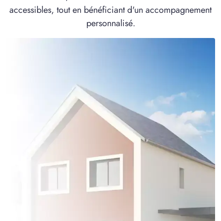
accessibles, tout en bénéficiant d'un accompagnement
2 OFFRES MAISON ET TERRAIN
à
Verneuil-en-Halatte
(60550)
personnalisé.