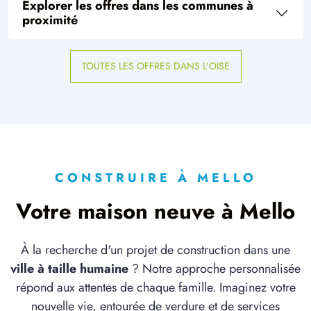
Explorer les offres dans les communes à
à
Gouvieux
(60270)
proximité
1 OFFRE MAISON ET TERRAIN
à
Pont-Sainte-Maxence
(60700)
TOUTES LES OFFRES DANS L'OISE
2 OFFRES MAISON ET TERRAIN
à
Pontarmé
(60520)
2 OFFRES MAISON ET TERRAIN
à
Précy-sur-Oise
(60460)
1 OFFRE MAISON ET TERRAIN
à
Saint-Aubin-sous-Erquery
(60600)
CONSTRUIRE À MELLO
2 OFFRES MAISON ET TERRAIN
Votre maison neuve à Mello
à
Saint-Martin-Longueau
(60700)
4 OFFRES MAISON ET TERRAIN
À la recherche d'un projet de construction dans une
à
Senlis
(60300)
ville à taille humaine
? Notre approche personnalisée
1 OFFRE MAISON ET TERRAIN
répond aux attentes de chaque famille. Imaginez votre
à
Ully-Saint-Georges
(60730)
nouvelle vie, entourée de verdure et de services