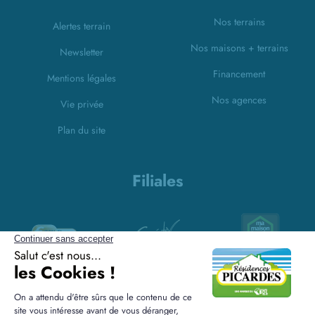
Nos terrains
Alertes terrain
Nos maisons + terrains
Newsletter
Financement
Mentions légales
Nos agences
Vie privée
Plan du site
Filiales