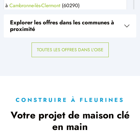
à
Cambronne-lès-Clermont
(60290)
1 OFFRE MAISON ET TERRAIN
Explorer les offres dans les communes à
à
Canly
(60680)
proximité
1 OFFRE MAISON ET TERRAIN
à
Chamant
(60300)
TOUTES LES OFFRES DANS L'OISE
2 OFFRES MAISON ET TERRAIN
à
Chevrières
(60710)
2 OFFRES MAISON ET TERRAIN
à
Clermont
(60600)
3 OFFRES MAISON ET TERRAIN
à
Gouvieux
(60270)
CONSTRUIRE À FLEURINES
5 OFFRES MAISON ET TERRAIN
Votre projet de maison clé
à
Lacroix-Saint-Ouen
(60610)
en main
1 OFFRE MAISON ET TERRAIN
à
Le Meux
(60880)