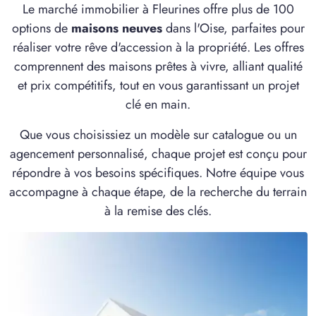
Le marché immobilier à Fleurines offre plus de 100
1 OFFRE MAISON ET TERRAIN
options de
maisons neuves
dans l'Oise, parfaites pour
à
Pont-Sainte-Maxence
(60700)
réaliser votre rêve d'accession à la propriété. Les offres
2 OFFRES MAISON ET TERRAIN
comprennent des maisons prêtes à vivre, alliant qualité
à
Pontarmé
(60520)
et prix compétitifs, tout en vous garantissant un projet
clé en main.
2 OFFRES MAISON ET TERRAIN
à
Précy-sur-Oise
(60460)
Que vous choisissiez un modèle sur catalogue ou un
1 OFFRE MAISON ET TERRAIN
agencement personnalisé, chaque projet est conçu pour
à
Rivecourt
(60126)
répondre à vos besoins spécifiques. Notre équipe vous
1 OFFRE MAISON ET TERRAIN
accompagne à chaque étape, de la recherche du terrain
à
Rully
(60810)
à la remise des clés.
1 OFFRE MAISON ET TERRAIN
à
Saint-Aubin-sous-Erquery
(60600)
2 OFFRES MAISON ET TERRAIN
à
Saint-Martin-Longueau
(60700)
2 OFFRES MAISON ET TERRAIN