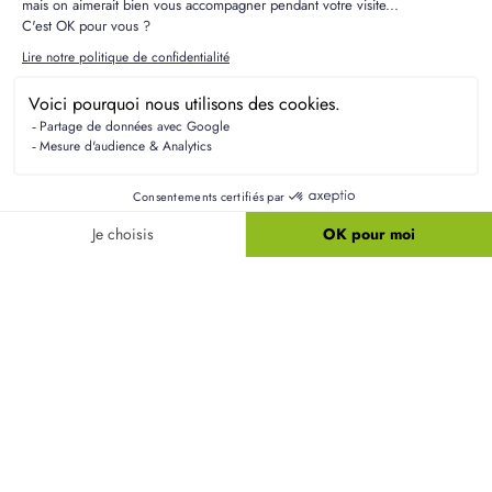
Quelles aides financières sont disponibles pour
construire à Fleurines ?
Dans le secteur de Fleurines, vous pouvez
bénéficier d'aides comme le Prêt à Taux Zéro et les
prêts conventionnés, qui simplifient l'accession à
la propriété. Nous vous accompagnerons dans le
montage de votre dossier pour maximiser votre
budget.
Comment savoir si un terrain à Fleurines
nécessite un assainissement individuel ?
Quels sont les avantages de construire du neuf
plutôt que d'acheter dans l'ancien ?