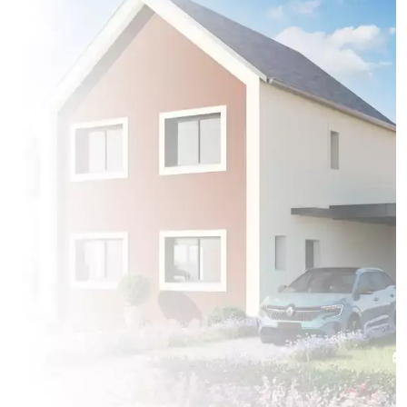
à
Saintines
(60410)
4 OFFRES MAISON ET TERRAIN
à
Senlis
(60300)
1 OFFRE MAISON ET TERRAIN
à
Verberie
(60410)
2 OFFRES MAISON ET TERRAIN
à
Verneuil-en-Halatte
(60550)