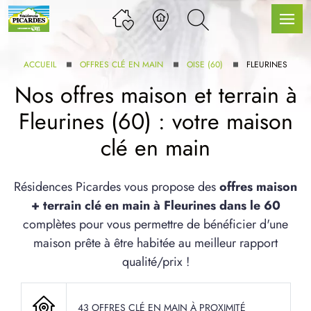
ACCUEIL
OFFRES CLÉ EN MAIN
OISE (60)
FLEURINES
Nos offres maison et terrain à
Fleurines (60) : votre maison
LLE GAMME
clé en main
U SERVICE BDL EXTENSION
Résidences Picardes vous propose des
offres maison
+ terrain clé en main à Fleurines dans le 60
complètes pour vous permettre de bénéficier d'une
maison prête à être habitée au meilleur rapport
qualité/prix !
UX ARTICLES
43 OFFRES CLÉ EN MAIN À PROXIMITÉ