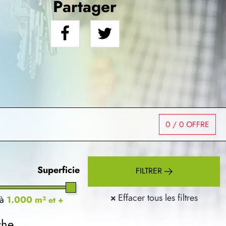
Partager
0
/ 0 OFFRE
Superficie
FILTRER
×
Effacer tous les filtres
à
1.000 m²
et +
che.