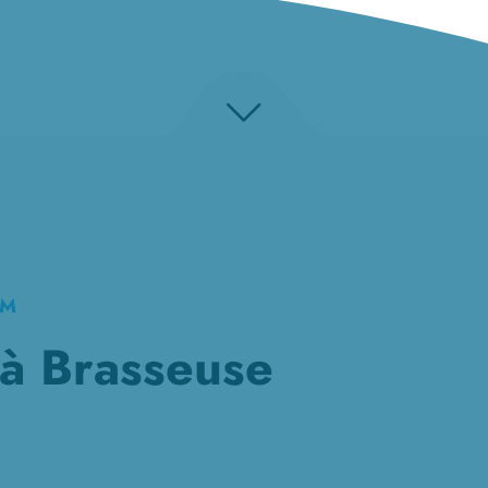
KM
à Brasseuse