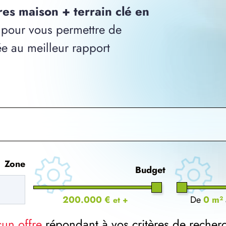
res maison + terrain clé en
pour vous permettre de
ée au meilleur rapport
Zone
Budget
200.000 €
De
0 m²
et +
cun offre
répondant à vos critères de recher