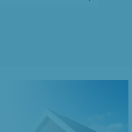
à
Compiègne
(60200)
2 OFFRES MAISON ET TERRAIN
à
Estrées-Saint-Denis
(60190)
1 OFFRE MAISON ET TERRAIN
à
Jaux
(60880)
5 OFFRES MAISON ET TERRAIN
à
Lacroix-Saint-Ouen
(60610)
1 OFFRE MAISON ET TERRAIN
à
Le Meux
(60880)
1 OFFRE MAISON ET TERRAIN
à
Pont-Sainte-Maxence
(60700)
2 OFFRES MAISON ET TERRAIN