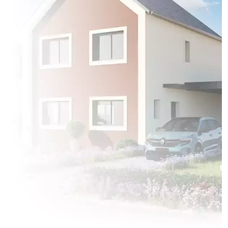
à
Venette
(60200)
1 OFFRE MAISON ET TERRAIN
à
Verberie
(60410)
2 OFFRES MAISON ET TERRAIN
à
Verneuil-en-Halatte
(60550)