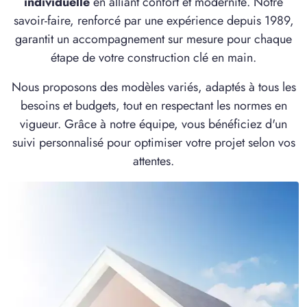
individuelle
en alliant confort et modernité. Notre
1 OFFRE MAISON ET TERRAIN
savoir-faire, renforcé par une expérience depuis 1989,
à
Pont-Sainte-Maxence
(60700)
garantit un accompagnement sur mesure pour chaque
étape de votre construction clé en main.
5 OFFRES MAISON ET TERRAIN
à
Remy
(60190)
Nous proposons des modèles variés, adaptés à tous les
1 OFFRE MAISON ET TERRAIN
besoins et budgets, tout en respectant les normes en
à
Rivecourt
(60126)
vigueur. Grâce à notre équipe, vous bénéficiez d'un
1 OFFRE MAISON ET TERRAIN
suivi personnalisé pour optimiser votre projet selon vos
à
Rully
(60810)
attentes.
2 OFFRES MAISON ET TERRAIN
à
Saint-Martin-Longueau
(60700)
2 OFFRES MAISON ET TERRAIN
à
Saintines
(60410)
4 OFFRES MAISON ET TERRAIN
à
Senlis
(60300)
1 OFFRE MAISON ET TERRAIN