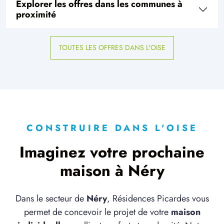
Explorer les offres dans les communes à
à
Choisy-au-Bac
(60750)
proximité
4 OFFRES MAISON ET TERRAIN
à
Clairoix
(60200)
TOUTES LES OFFRES DANS L'OISE
11 OFFRES MAISON ET TERRAIN
à
Compiègne
(60200)
2 OFFRES MAISON ET TERRAIN
à
Estrées-Saint-Denis
(60190)
1 OFFRE MAISON ET TERRAIN
à
Jaux
(60880)
CONSTRUIRE DANS L'OISE
1 OFFRE MAISON ET TERRAIN
Imaginez votre prochaine
à
Lachelle
(60190)
maison à Néry
5 OFFRES MAISON ET TERRAIN
à
Lacroix-Saint-Ouen
(60610)
Dans le secteur de
Néry
, Résidences Picardes vous
1 OFFRE MAISON ET TERRAIN
permet de concevoir le projet de votre
maison
à
Le Meux
(60880)