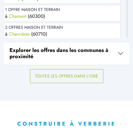
1 OFFRE MAISON ET TERRAIN
à
Chamant
(60300)
2 OFFRES MAISON ET TERRAIN
à
Chevrières
(60710)
2 OFFRES MAISON ET TERRAIN
Explorer les offres dans les communes à
à
Choisy-au-Bac
(60750)
proximité
4 OFFRES MAISON ET TERRAIN
à
Clairoix
(60200)
TOUTES LES OFFRES DANS L'OISE
11 OFFRES MAISON ET TERRAIN
à
Compiègne
(60200)
1 OFFRE MAISON ET TERRAIN
à
Estrées-Saint-Denis
(60190)
1 OFFRE MAISON ET TERRAIN
à
Lachelle
(60190)
CONSTRUIRE À VERBERIE