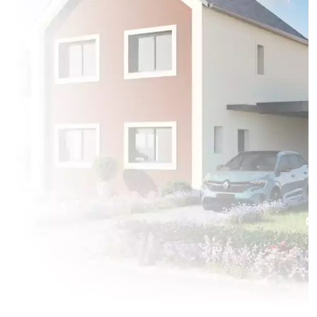
2 OFFRES MAISON ET TERRAIN
à
Saintines
(60410)
4 OFFRES MAISON ET TERRAIN
à
Senlis
(60300)
1 OFFRE MAISON ET TERRAIN
à
Venette
(60200)
2 OFFRES MAISON ET TERRAIN
à
Verneuil-en-Halatte
(60550)