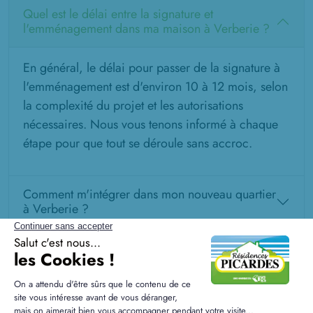
Quel est le délai entre la signature et
l'emménagement dans ma maison à Verberie ?
En général, le délai pour passer de la signature à
l'emménagement est d'environ 10 à 12 mois, selon
la complexité du projet et les autorisations
nécessaires. Nous vous tenons informé à chaque
étape pour que tout se déroule sans accroc.
Comment m'intégrer dans mon nouveau quartier
à Verberie ?
Quels aménagements dois-je prévoir après la
construction de ma maison ?