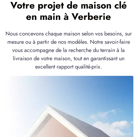
5 OFFRES MAISON ET TERRAIN
Votre projet de maison clé
à
Lacroix-Saint-Ouen
(60610)
en main à Verberie
1 OFFRE MAISON ET TERRAIN
à
Le Meux
(60880)
Nous concevons chaque maison selon vos besoins, sur
1 OFFRE MAISON ET TERRAIN
mesure ou à partir de nos modèles. Notre savoir-faire
à
Monchy-Humières
(60113)
vous accompagne de la recherche du terrain à la
1 OFFRE MAISON ET TERRAIN
livraison de votre maison, tout en garantissant un
à
Pont-Sainte-Maxence
(60700)
excellent rapport qualité-prix.
5 OFFRES MAISON ET TERRAIN
à
Remy
(60190)
1 OFFRE MAISON ET TERRAIN
à
Rivecourt
(60126)
1 OFFRE MAISON ET TERRAIN
à
Rully
(60810)
2 OFFRES MAISON ET TERRAIN
à
Saint-Martin-Longueau
(60700)