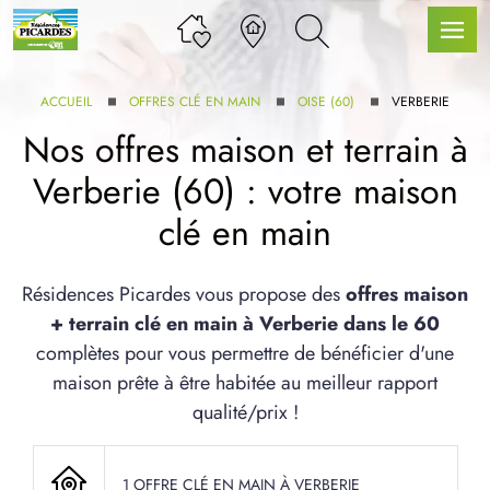
ACCUEIL
OFFRES CLÉ EN MAIN
OISE (60)
VERBERIE
Nos offres maison et terrain à
Verberie (60) : votre maison
LLE GAMME
clé en main
U SERVICE BDL EXTENSION
Résidences Picardes vous propose des
offres maison
+ terrain clé en main à Verberie dans le 60
complètes pour vous permettre de bénéficier d'une
maison prête à être habitée au meilleur rapport
qualité/prix !
UX ARTICLES
1 OFFRE CLÉ EN MAIN À VERBERIE