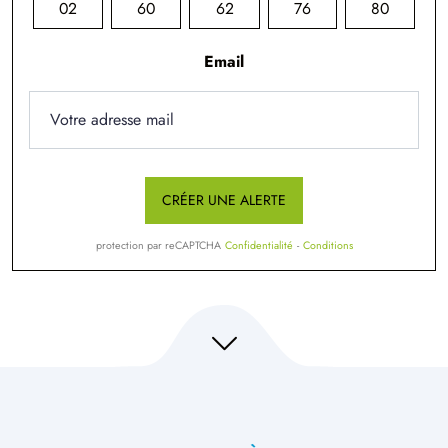
02
60
62
76
80
Email
CRÉER UNE ALERTE
protection par reCAPTCHA
Confidentialité
-
Conditions