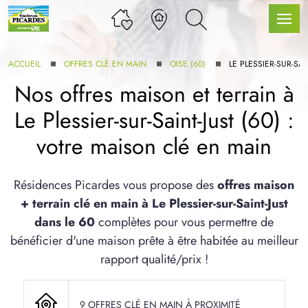
ACCUEIL
OFFRES CLÉ EN MAIN
OISE (60)
LE PLESSIER-SUR-SAI
Nos offres maison et terrain à
Le Plessier-sur-Saint-Just (60) :
LLE GAMME
votre maison clé en main
U SERVICE BDL EXTENSION
Résidences Picardes vous propose des
offres maison
+ terrain clé en main à Le Plessier-sur-Saint-Just
dans le 60
complètes pour vous permettre de
bénéficier d'une maison prête à être habitée au meilleur
rapport qualité/prix !
UX ARTICLES
9 OFFRES CLÉ EN MAIN À PROXIMITÉ