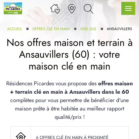
ACCUEIL
OFFRES CLÉ EN MAIN
OISE (60)
ANSAUVILLERS
Nos offres maison et terrain à
Ansauvillers (60) : votre
LLE GAMME
maison clé en main
U SERVICE BDL EXTENSION
Résidences Picardes vous propose des
offres maison
+ terrain clé en main à Ansauvillers dans le 60
complètes pour vous permettre de bénéficier d'une
maison prête à être habitée au meilleur rapport
qualité/prix !
UX ARTICLES
6 OFFRES CLÉ EN MAIN À PROXIMITÉ