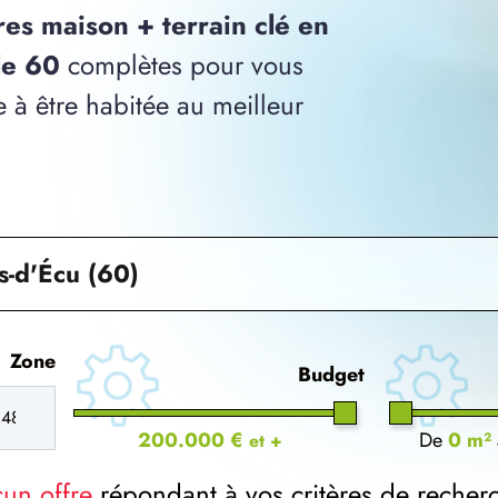
res maison + terrain clé en
le 60
complètes pour vous
 à être habitée au meilleur
s-d'Écu (60)
Zone
Budget
200.000 €
De
0 m²
et +
cun offre
répondant à vos critères de recher