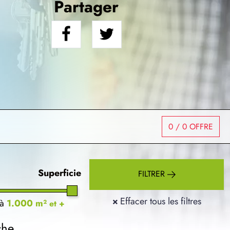
Partager
0
/ 0 OFFRE
Superficie
FILTRER
×
Effacer tous les filtres
à
1.000 m²
et +
che.