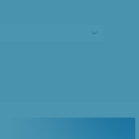
à
Saint-Paul
(60650)
1 OFFRE MAISON ET TERRAIN
à
Savignies
(60650)
1 OFFRE MAISON ET TERRAIN
à
Thieuloy-Saint-Antoine
(60210)