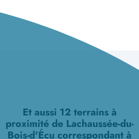
Et aussi 12 terrains à
proximité de Lachaussée-du-
Bois-d'Écu correspondant à