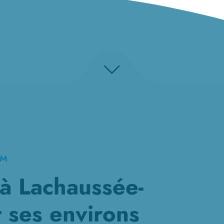
KM
à Lachaussée-
t ses environs