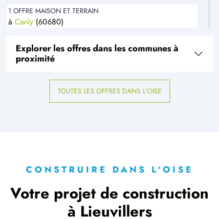
1 OFFRE MAISON ET TERRAIN
à
Canly
(60680)
2 OFFRES MAISON ET TERRAIN
Explorer les offres dans les communes à
à
Chevrières
(60710)
proximité
2 OFFRES MAISON ET TERRAIN
à
Clermont
(60600)
TOUTES LES OFFRES DANS L'OISE
1 OFFRE MAISON ET TERRAIN
à
Estrées-Saint-Denis
(60190)
1 OFFRE MAISON ET TERRAIN
à
Lachelle
(60190)
1 OFFRE MAISON ET TERRAIN
à
Monchy-Humières
(60113)
CONSTRUIRE DANS L'OISE
3 OFFRES MAISON ET TERRAIN
Votre projet de construction
à
Montdidier
(80500)
à Lieuvillers
5 OFFRES MAISON ET TERRAIN