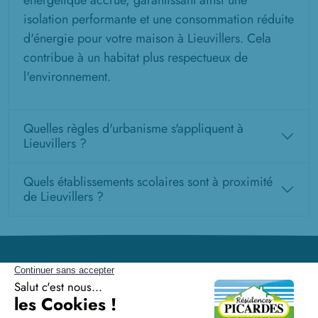
énergétique accrue, garantissant ainsi une
isolation performante et une consommation réduite
d'énergie pour votre maison à Lieuvillers. Cela
contribue à un habitat plus respectueux de
l'environnement.
Quelles règles d'urbanisme s'appliquent à
Lieuvillers ?
Quels établissements scolaires sont à proximité
de Lieuvillers ?