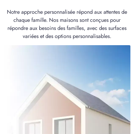
à
Remy
(60190)
Notre approche personnalisée répond aux attentes de
2 OFFRES MAISON ET TERRAIN
chaque famille. Nos maisons sont conçues pour
à
Ressons-sur-Matz
(60490)
répondre aux besoins des familles, avec des surfaces
1 OFFRE MAISON ET TERRAIN
variées et des options personnalisables.
à
Saint-Aubin-sous-Erquery
(60600)
2 OFFRES MAISON ET TERRAIN
à
Saint-Martin-Longueau
(60700)