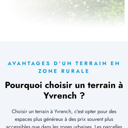
1 TERRAIN CONSTRUCTIBLE
à
Ribeaucourt
(80620)
1 TERRAIN CONSTRUCTIBLE
à
Saint-Léger-lès-Domart
(80780)
3 TERRAINS CONSTRUCTIBLES
à
Saint-Ouen
(80610)
6 TERRAINS CONSTRUCTIBLES
à
Saint-Riquier
(80135)
AVANTAGES D'UN TERRAIN EN
ZONE RURALE
1 TERRAIN CONSTRUCTIBLE
à
Vauchelles-les-Quesnoy
(80132)
Pourquoi choisir un terrain à
1 TERRAIN CONSTRUCTIBLE
Yvrench ?
à
Vironchaux
(80150)
1 TERRAIN CONSTRUCTIBLE
Choisir un terrain à Yvrench, c'est opter pour des
à
Épagne-Épagnette
(80580)
espaces plus généreux à des prix souvent plus
2 TERRAINS CONSTRUCTIBLES
accessibles que dans les zones urbaines. Les parcelles