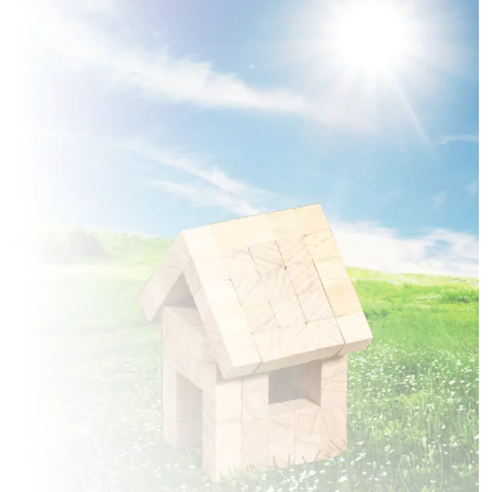
1 TERRAIN CONSTRUCTIBLE
à
Fortel-en-Artois
(62270)
1 TERRAIN CONSTRUCTIBLE
à
Frohen-sur-Authie
(80370)
1 TERRAIN CONSTRUCTIBLE
à
Gueschart
(80150)
1 TERRAIN CONSTRUCTIBLE
à
L'Étoile
(80830)
1 TERRAIN CONSTRUCTIBLE
à
Lamotte-Buleux
(80150)
1 TERRAIN CONSTRUCTIBLE
à
Le Titre
(80132)
1 TERRAIN CONSTRUCTIBLE
à
Long
(80510)