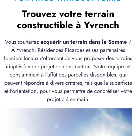
5 TERRAINS CONSTRUCTIBLES
à
Domart-en-Ponthieu
(80620)
Trouvez votre terrain
1 TERRAIN CONSTRUCTIBLE
constructible à Yvrench
à
Domqueur
(80620)
3 TERRAINS CONSTRUCTIBLES
Vous souhaitez
acquérir un terrain dans la Somme
?
à
Domvast
(80150)
À Yvrench, Résidences Picardes et ses partenaires
1 TERRAIN CONSTRUCTIBLE
fonciers locaux s'efforcent de vous proposer des terrains
à
Douriez
(62870)
adaptés à votre projet de construction. Notre équipe est
constamment à l'affût des parcelles disponibles, qui
1 TERRAIN CONSTRUCTIBLE
à
Estrées-lès-Crécy
(80150)
peuvent répondre à divers critères, tels que la superficie
et l'orientation, pour vous permettre de concrétiser votre
1 TERRAIN CONSTRUCTIBLE
projet clé en main.
à
Fienvillers
(80750)
1 TERRAIN CONSTRUCTIBLE
à
Flixecourt
(80420)
1 TERRAIN CONSTRUCTIBLE
à
Forest-l'Abbaye
(80150)