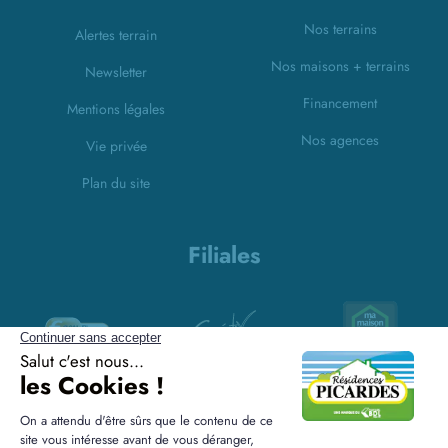
Nos terrains
Alertes terrain
Nos maisons + terrains
Newsletter
Financement
Mentions légales
Nos agences
Vie privée
Plan du site
Filiales