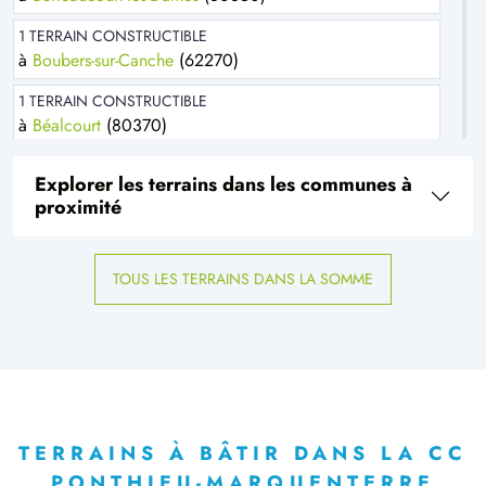
1 TERRAIN CONSTRUCTIBLE
à
Boubers-sur-Canche
(62270)
1 TERRAIN CONSTRUCTIBLE
à
Béalcourt
(80370)
2 TERRAINS CONSTRUCTIBLES
Explorer les terrains dans les communes à
à
Cambron
(80132)
proximité
2 TERRAINS CONSTRUCTIBLES
à
Caours
(80132)
TOUS LES TERRAINS DANS LA SOMME
3 TERRAINS CONSTRUCTIBLES
à
Condé-Folie
(80890)
1 TERRAIN CONSTRUCTIBLE
à
Coulonvillers
(80135)
2 TERRAINS CONSTRUCTIBLES
à
Crécy-en-Ponthieu
(80150)
TERRAINS À BÂTIR DANS LA CC
PONTHIEU-MARQUENTERRE