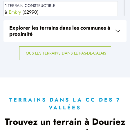
1 TERRAIN CONSTRUCTIBLE
à
Embry
(62990)
1 TERRAIN CONSTRUCTIBLE
Explorer les terrains dans les communes à
à
Estrées-lès-Crécy
(80150)
proximité
1 TERRAIN CONSTRUCTIBLE
à
Forest-l'Abbaye
(80150)
TOUS LES TERRAINS DANS LE PAS-DE-CALAIS
1 TERRAIN CONSTRUCTIBLE
à
Groffliers
(62600)
1 TERRAIN CONSTRUCTIBLE
à
Gueschart
(80150)
1 TERRAIN CONSTRUCTIBLE
à
Lamotte-Buleux
(80150)
TERRAINS DANS LA CC DES 7
VALLÉES
1 TERRAIN CONSTRUCTIBLE
à
Le Titre
(80132)
Trouvez un terrain à Douriez
2 TERRAINS CONSTRUCTIBLES