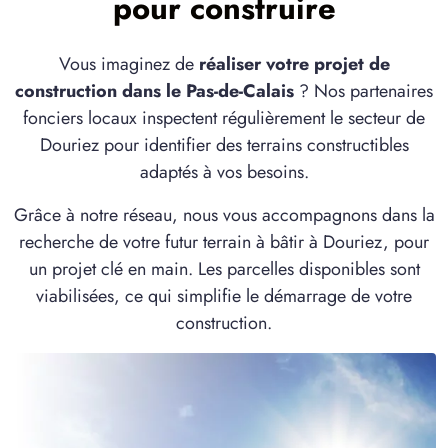
pour construire
à
Maresquel-Ecquemicourt
(62990)
4 TERRAINS CONSTRUCTIBLES
Vous imaginez de
réaliser votre projet de
à
Nampont
(80120)
construction dans le Pas-de-Calais
? Nos partenaires
2 TERRAINS CONSTRUCTIBLES
fonciers locaux inspectent régulièrement le secteur de
à
Ponthoile
(80860)
Douriez pour identifier des terrains constructibles
adaptés à vos besoins.
11 TERRAINS CONSTRUCTIBLES
à
Rue
(80120)
Grâce à notre réseau, nous vous accompagnons dans la
1 TERRAIN CONSTRUCTIBLE
recherche de votre futur terrain à bâtir à Douriez, pour
à
Sorrus
(62170)
un projet clé en main. Les parcelles disponibles sont
1 TERRAIN CONSTRUCTIBLE
viabilisées, ce qui simplifie le démarrage de votre
à
Vironchaux
(80150)
construction.