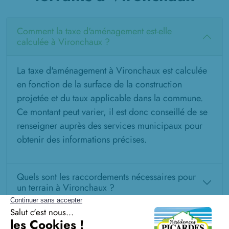
Comment la taxe d'aménagement est-elle
calculée à Vironchaux ?
La taxe d'aménagement à Vironchaux est calculée
en fonction de la surface de la construction
projetée et du taux applicable dans la commune.
Ce montant peut varier, il est donc conseillé de se
renseigner auprès des services municipaux pour
obtenir des informations précises.
Quels sont les raccordements nécessaires pour
un terrain à Vironchaux ?
Est-il possible de financer à la fois le terrain et la
construction dans un seul prêt ?