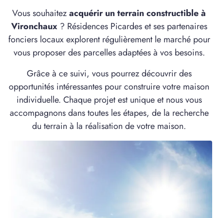
1 TERRAIN CONSTRUCTIBLE
Vous souhaitez
acquérir un terrain constructible à
à
Lamotte-Buleux
(80150)
Vironchaux
? Résidences Picardes et ses partenaires
1 TERRAIN CONSTRUCTIBLE
fonciers locaux explorent régulièrement le marché pour
à
Le Titre
(80132)
vous proposer des parcelles adaptées à vos besoins.
2 TERRAINS CONSTRUCTIBLES
Grâce à ce suivi, vous pourrez découvrir des
à
Maresquel-Ecquemicourt
(62990)
opportunités intéressantes pour construire votre maison
4 TERRAINS CONSTRUCTIBLES
individuelle. Chaque projet est unique et nous vous
à
Nampont
(80120)
accompagnons dans toutes les étapes, de la recherche
2 TERRAINS CONSTRUCTIBLES
du terrain à la réalisation de votre maison.
à
Ponthoile
(80860)
11 TERRAINS CONSTRUCTIBLES
à
Rue
(80120)
6 TERRAINS CONSTRUCTIBLES
à
Saint-Riquier
(80135)
1 TERRAIN CONSTRUCTIBLE