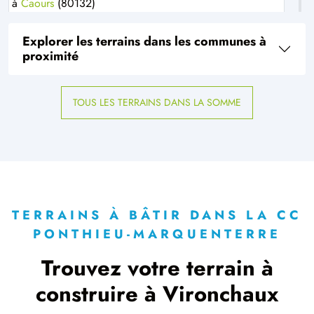
à
Caours
(80132)
2 TERRAINS CONSTRUCTIBLES
Explorer les terrains dans les communes à
à
Crécy-en-Ponthieu
(80150)
proximité
3 TERRAINS CONSTRUCTIBLES
à
Domvast
(80150)
TOUS LES TERRAINS DANS LA SOMME
1 TERRAIN CONSTRUCTIBLE
à
Douriez
(62870)
1 TERRAIN CONSTRUCTIBLE
à
Estrées-lès-Crécy
(80150)
1 TERRAIN CONSTRUCTIBLE
à
Forest-l'Abbaye
(80150)
TERRAINS À BÂTIR DANS LA CC
PONTHIEU-MARQUENTERRE
1 TERRAIN CONSTRUCTIBLE
à
Groffliers
(62600)
Trouvez votre terrain à
1 TERRAIN CONSTRUCTIBLE
construire à Vironchaux
à
Gueschart
(80150)