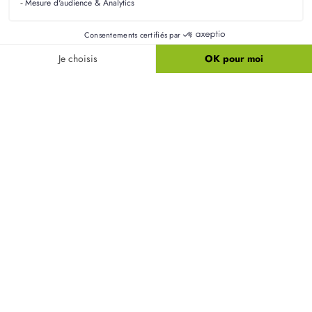
Liens utiles
Nos maisons
Nos terrains
Alertes terrain
Nos maisons + terrains
Newsletter
Financement
Mentions légales
Nos agences
Vie privée
Plan du site
Filiales