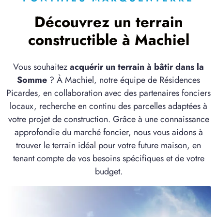
1 TERRAIN CONSTRUCTIBLE
à
Forest-l'Abbaye
(80150)
Découvrez un terrain
1 TERRAIN CONSTRUCTIBLE
constructible à Machiel
à
Gueschart
(80150)
1 TERRAIN CONSTRUCTIBLE
Vous souhaitez
acquérir un terrain à bâtir dans la
à
Lamotte-Buleux
(80150)
Somme
? À Machiel, notre équipe de Résidences
1 TERRAIN CONSTRUCTIBLE
Picardes, en collaboration avec des partenaires fonciers
à
Le Titre
(80132)
locaux, recherche en continu des parcelles adaptées à
votre projet de construction. Grâce à une connaissance
2 TERRAINS CONSTRUCTIBLES
à
Maresquel-Ecquemicourt
(62990)
approfondie du marché foncier, nous vous aidons à
trouver le terrain idéal pour votre future maison, en
4 TERRAINS CONSTRUCTIBLES
tenant compte de vos besoins spécifiques et de votre
à
Nampont
(80120)
budget.
2 TERRAINS CONSTRUCTIBLES
à
Ponthoile
(80860)
1 TERRAIN CONSTRUCTIBLE
à
Quesnoy-le-Montant
(80132)