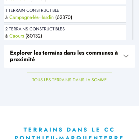
1 TERRAIN CONSTRUCTIBLE
à
Campagne-lès-Hesdin
(62870)
2 TERRAINS CONSTRUCTIBLES
à
Caours
(80132)
1 TERRAIN CONSTRUCTIBLE
Explorer les terrains dans les communes à
à
Coulonvillers
(80135)
proximité
2 TERRAINS CONSTRUCTIBLES
à
Crécy-en-Ponthieu
(80150)
TOUS LES TERRAINS DANS LA SOMME
3 TERRAINS CONSTRUCTIBLES
à
Domvast
(80150)
1 TERRAIN CONSTRUCTIBLE
à
Douriez
(62870)
1 TERRAIN CONSTRUCTIBLE
à
Estrées-lès-Crécy
(80150)
TERRAINS DANS LE CC
PONTHIEU-MARQUENTERRE