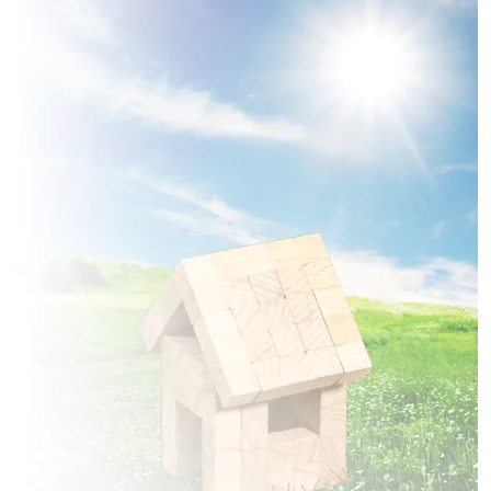
11 TERRAINS CONSTRUCTIBLES
à
Rue
(80120)
6 TERRAINS CONSTRUCTIBLES
à
Saint-Riquier
(80135)
1 TERRAIN CONSTRUCTIBLE
à
Saint-Valery-sur-Somme
(80230)
1 TERRAIN CONSTRUCTIBLE
à
Vauchelles-les-Quesnoy
(80132)
1 TERRAIN CONSTRUCTIBLE
à
Vironchaux
(80150)