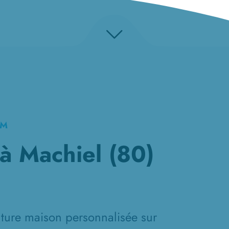
KM
à Machiel (80)
future maison personnalisée sur