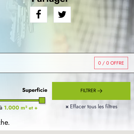
0
/ 0 OFFRE
Superficie
FILTRER
×
Effacer tous les filtres
à
1.000 m²
et +
che.