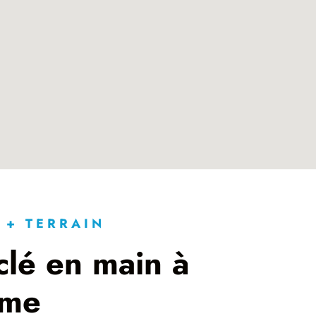
 + TERRAIN
clé en main à
mme