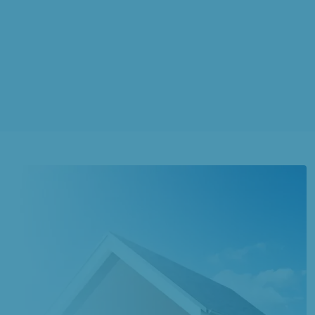
3 OFFRES MAISON ET TERRAIN
à
Rue
(80120)
3 OFFRES MAISON ET TERRAIN
à
Saint-Riquier
(80135)
2 OFFRES MAISON ET TERRAIN
à
Saint-Valery-sur-Somme
(80230)