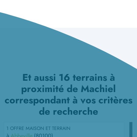
Et aussi 16 terrains à
proximité de Machiel
correspondant à vos critères
de recherche
1 OFFRE MAISON ET TERRAIN
à
Abbeville
(80100)