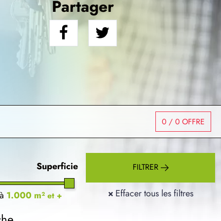
Partager
0
/ 0 OFFRE
Superficie
FILTRER
×
Effacer tous les filtres
à
1.000 m²
et +
che.