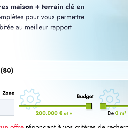
res maison + terrain clé en
mplètes pour vous permettre
bitée au meilleur rapport
 (80)
Zone
Budget
200.000 €
De
0 m²
et +
cun offre
répondant à vos critères de recher