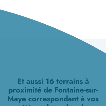
Et aussi 16 terrains à
proximité de Fontaine-sur-
Maye correspondant à vos