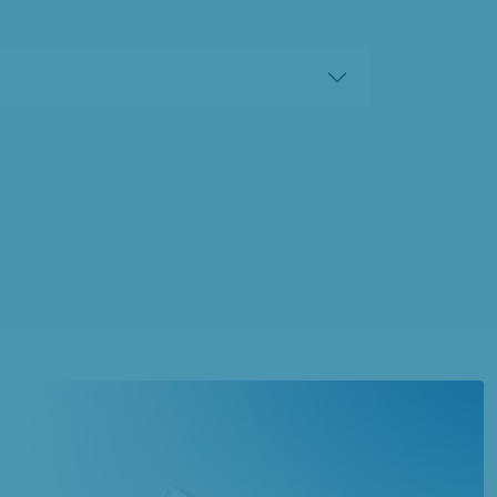
à
Estrées-lès-Crécy
(80150)
1 OFFRE MAISON ET TERRAIN
à
Noyelles-sur-Mer
(80860)
1 OFFRE MAISON ET TERRAIN
à
Oneux
(80135)
3 OFFRES MAISON ET TERRAIN
à
Rue
(80120)
3 OFFRES MAISON ET TERRAIN
à
Saint-Riquier
(80135)
1 OFFRE MAISON ET TERRAIN
à
Yaucourt-Bussus
(80135)