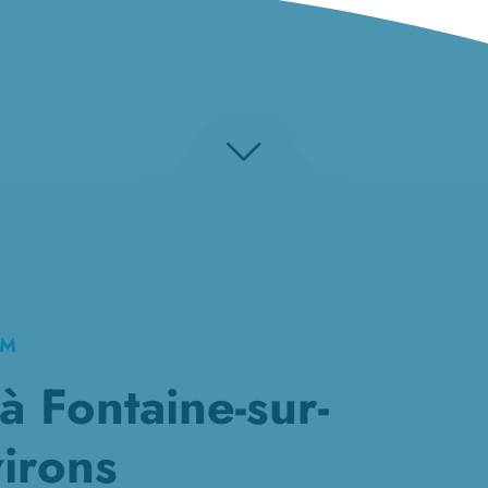
KM
 Fontaine-sur-
irons