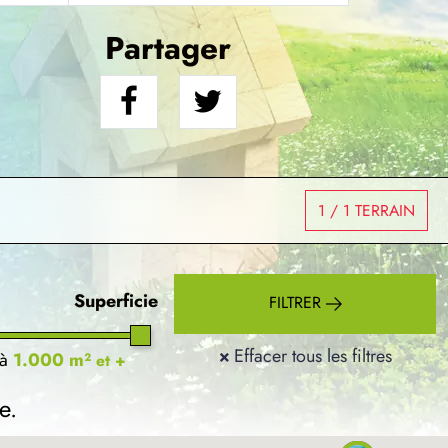
Partager
1
/ 1 TERRAIN
Superficie
FILTRER
×
Effacer tous les filtres
à
1.000 m²
et +
e.