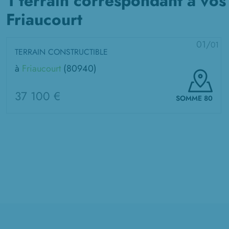
1 terrain correspondant à vos
Friaucourt
01/
01
TERRAIN CONSTRUCTIBLE
à
Friaucourt
(80940)
37 100 €
SOMME 80